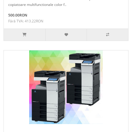
copiatoare multifunctionale color f..
500.00RON
Fără TVA: 413.22RON