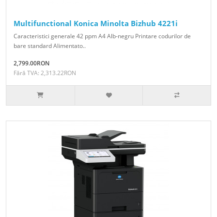
Multifunctional Konica Minolta Bizhub 4221i
Caracteristici generale 42 ppm A4 Alb-negru Printare codurilor de
bare standard Alimentato..
2,799.00RON
Fără TVA: 2,313.22RON