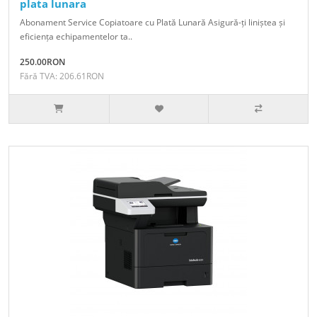
plata lunara
Abonament Service Copiatoare cu Plată Lunară Asigură-ți liniștea și
eficiența echipamentelor ta..
250.00RON
Fără TVA: 206.61RON