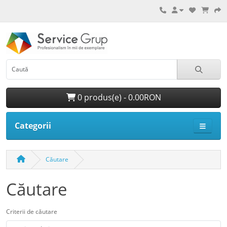
0 produs(e) - 0.00RON
Categorii
Căutare
Căutare
Criterii de căutare