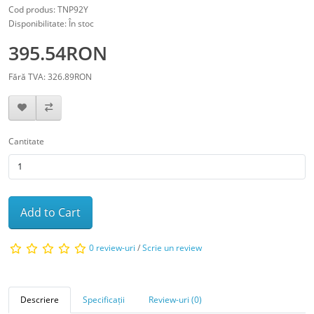
Cod produs: TNP92Y
Disponibilitate: În stoc
395.54RON
Fără TVA: 326.89RON
Cantitate
Add to Cart
0 review-uri
/
Scrie un review
Descriere
Specificații
Review-uri (0)