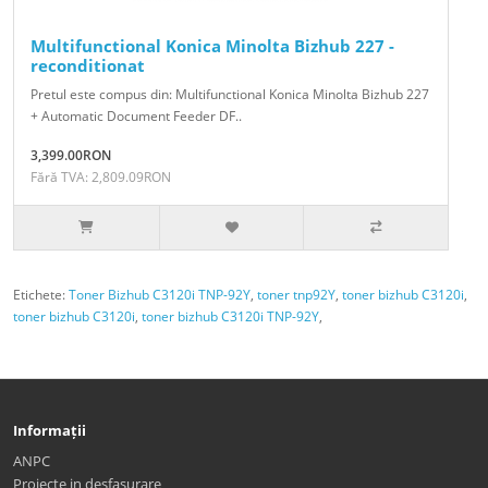
Multifunctional Konica Minolta Bizhub 227 -
reconditionat
Pretul este compus din: Multifunctional Konica Minolta Bizhub 227
+ Automatic Document Feeder DF..
3,399.00RON
Fără TVA: 2,809.09RON
Etichete:
Toner Bizhub C3120i TNP-92Y
,
toner tnp92Y
,
toner bizhub C3120i
,
toner bizhub C3120i
,
toner bizhub C3120i TNP-92Y
,
Informații
ANPC
Proiecte in desfasurare