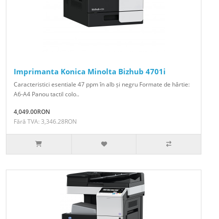
Imprimanta Konica Minolta Bizhub 4701i
Caracteristici esentiale 47 ppm în alb și negru Formate de hârtie:
A6-A4 Panou tactil colo..
4,049.00RON
Fără TVA: 3,346.28RON