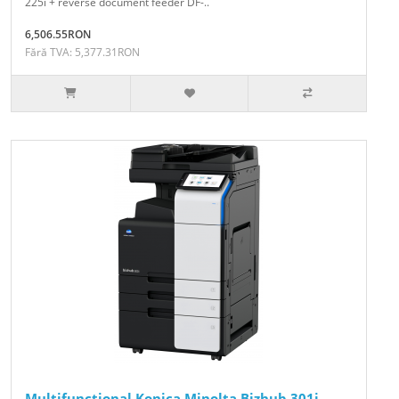
225i + reverse document feeder DF-..
6,506.55RON
Fără TVA: 5,377.31RON
Multifunctional Konica Minolta Bizhub 301i