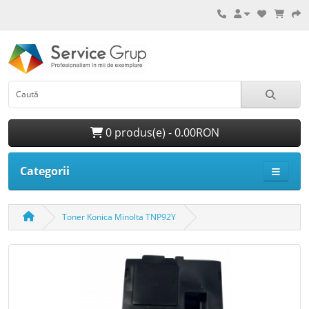
0 produs(e) - 0.00RON
Categorii
Toner Konica Minolta TNP92Y