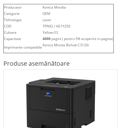
Producator
Konica Minolta
Categorie
OEM
Tehnologie
Laser
COD
TPN92 / AE1Y250
Culoare
Yellow (Y)
Capacitate
4000
pagini ( pentru 5% acoperire in pagina)
Konica Minota Bizhub C3120i
Imprimante compatibile
Produse asemănătoare