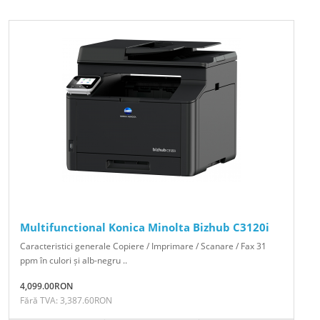
Multifunctional Konica Minolta Bizhub C3120i
Caracteristici generale Copiere / Imprimare / Scanare / Fax 31
ppm în culori și alb-negru ..
4,099.00RON
Fără TVA: 3,387.60RON