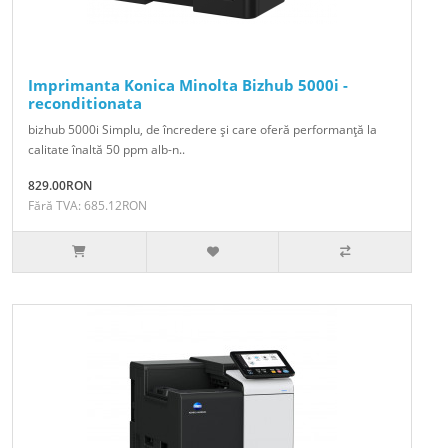
Imprimanta Konica Minolta Bizhub 5000i -
reconditionata
bizhub 5000i Simplu, de încredere şi care oferă performanţă la
calitate înaltă 50 ppm alb-n..
829.00RON
Fără TVA: 685.12RON