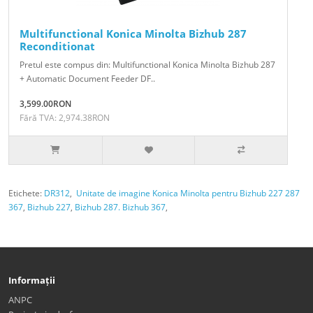
Multifunctional Konica Minolta Bizhub 287
Reconditionat
Pretul este compus din: Multifunctional Konica Minolta Bizhub 287
+ Automatic Document Feeder DF..
3,599.00RON
Fără TVA: 2,974.38RON
Etichete:
DR312
,
Unitate de imagine Konica Minolta pentru Bizhub 227 287
367
,
Bizhub 227
,
Bizhub 287. Bizhub 367
,
Informații
ANPC