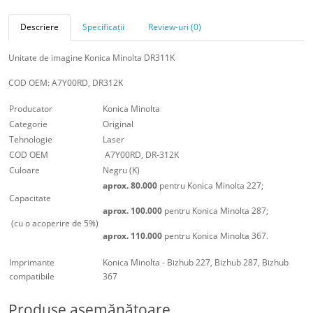
Descriere
Specificații
Review-uri (0)
Unitate de imagine Konica Minolta DR311K
COD OEM: A7Y00RD, DR312K
Producator
Konica Minolta
Categorie
Original
Tehnologie
Laser
COD OEM
A7Y00RD, DR-312K
Culoare
Negru (K)
aprox. 80.000
pentru Konica Minolta 227;
Capacitate
aprox. 100.000
pentru Konica Minolta 287;
(cu o acoperire de 5%)
aprox. 110.000
pentru Konica Minolta 367.
Imprimante
Konica Minolta - Bizhub 227, Bizhub 287, Bizhub
compatibile
367
Produse asemănătoare