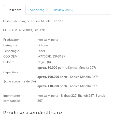
Descriere
Specificații
Review-uri (0)
Unitate de imagine Konica Minolta DR311K
COD OEM: A7Y00RD, DR312K
Producator
Konica Minolta
Categorie
Original
Tehnologie
Laser
COD OEM
A7Y00RD, DR-312K
Culoare
Negru (K)
aprox. 80.000
pentru Konica Minolta 227;
Capacitate
aprox. 100.000
pentru Konica Minolta 287;
(cu o acoperire de 5%)
aprox. 110.000
pentru Konica Minolta 367.
Imprimante
Konica Minolta - Bizhub 227, Bizhub 287, Bizhub
compatibile
367
Produse asemănătoare