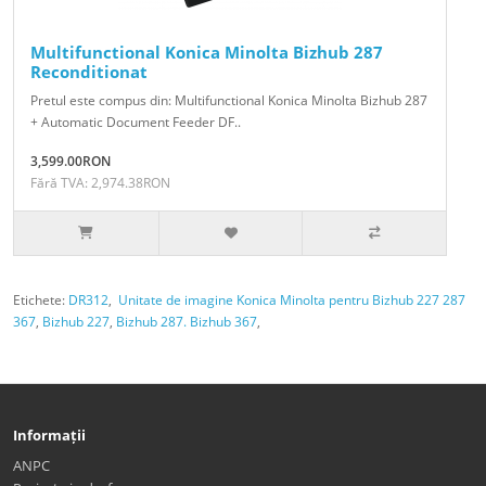
Multifunctional Konica Minolta Bizhub 287
Reconditionat
Pretul este compus din: Multifunctional Konica Minolta Bizhub 287
+ Automatic Document Feeder DF..
3,599.00RON
Fără TVA: 2,974.38RON
Etichete:
DR312
,
Unitate de imagine Konica Minolta pentru Bizhub 227 287
367
,
Bizhub 227
,
Bizhub 287. Bizhub 367
,
Informații
ANPC