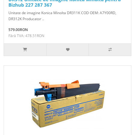
Bizhub 227 287 367
Unitate de imagine Konica Minolta DR311K COD OEM: A7Y00RD,
DR312K Producator ..
579.00RON
Fără TVA: 478.51RON