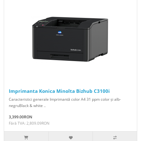
Imprimanta Konica Minolta Bizhub C3100i
Caracteristici generale Imprimantă color A4 31 ppm color și alb-
negruBlack & white ..
3,399.00RON
Fără TVA: 2,809.09RON