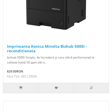
Imprimanta Konica Minolta Bizhub 5000i -
reconditionata
bizhub 5000i Simplu, de încredere şi care oferă performanţă la
calitate înaltă 50 ppm alb-n..
829.00RON
Fără TVA: 685.12RON