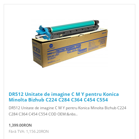
DR512 Unitate de imagine C M Y pentru Konica
Minolta Bizhub C224 C284 C364 C454 C554
DR512 Unitate de imagine C M Y pentru Konica Minolta Bizhub C224
C284 C364 C454 C554 COD OEM:&nbs..
1,399.00RON
Fără TVA: 1,156.20RON