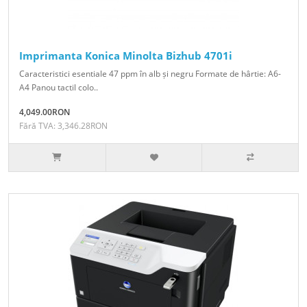
Imprimanta Konica Minolta Bizhub 4701i
Caracteristici esentiale 47 ppm în alb și negru Formate de hârtie: A6-
A4 Panou tactil colo..
4,049.00RON
Fără TVA: 3,346.28RON