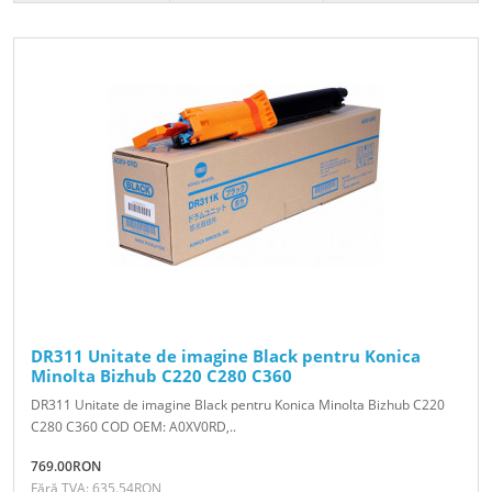
DR311 Unitate de imagine Black pentru Konica
Minolta Bizhub C220 C280 C360
DR311 Unitate de imagine Black pentru Konica Minolta Bizhub C220
C280 C360 COD OEM: A0XV0RD,..
769.00RON
Fără TVA: 635.54RON