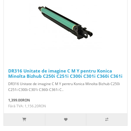
DR316 Unitate de imagine C M Y pentru Konica
Minolta Bizhub C250i C251i C300i C301i C360i C361i
DR316 Unitate de imagine C M Y pentru Konica Minolta Bizhub C250i
C251i C300i C301i C360i C361i C..
1,399.00RON
Fără TVA: 1,156.20RON