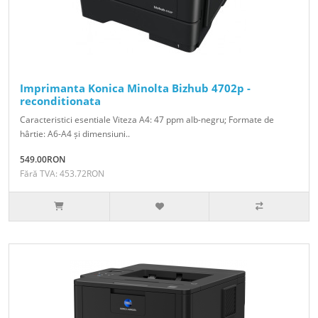
Imprimanta Konica Minolta Bizhub 4702p -
reconditionata
Caracteristici esentiale Viteza A4: 47 ppm alb-negru; Formate de
hârtie: A6-A4 și dimensiuni..
549.00RON
Fără TVA: 453.72RON