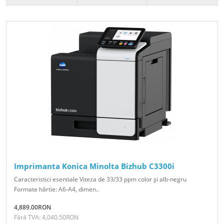
Imprimanta Konica Minolta Bizhub C3300i
Caracteristici esentiale Viteza de 33/33 ppm color şi alb-negru
Formate hârtie: A6-A4, dimen..
4,889.00RON
Fără TVA: 4,040.50RON