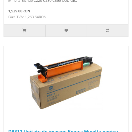
Minolta Bizhub C220 C280 C360 COD OE..
1,529.00RON
Fără TVA: 1,263.64RON
DR312 Unitate de imagine Konica Minolta pentru