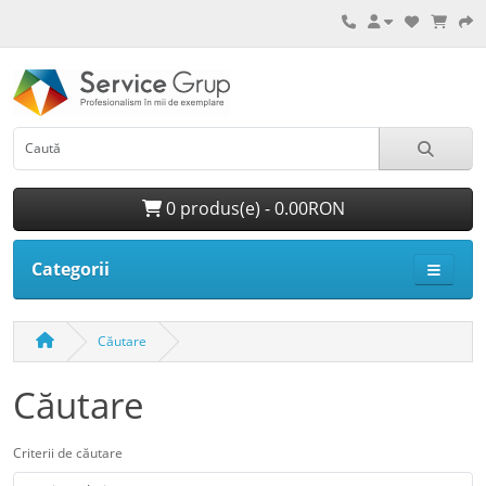
0 produs(e) - 0.00RON
Categorii
Căutare
Căutare
Criterii de căutare