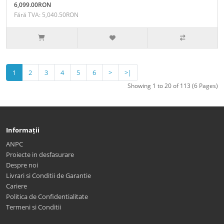
6,099.00RON
Fără TVA: 5,040.50RON
1
2
3
4
5
6
>
>|
Showing 1 to 20 of 113 (6 Pages)
Informații
ANPC
Proiecte in desfasurare
Despre noi
Livrari si Conditii de Garantie
Cariere
Politica de Confidentialitate
Termeni si Conditii