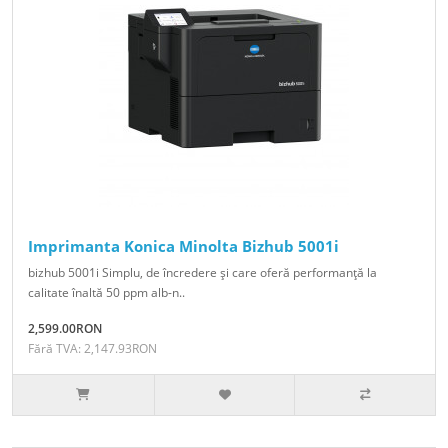
Imprimanta Konica Minolta Bizhub 5001i
bizhub 5001i Simplu, de încredere şi care oferă performanţă la
calitate înaltă 50 ppm alb-n..
2,599.00RON
Fără TVA: 2,147.93RON