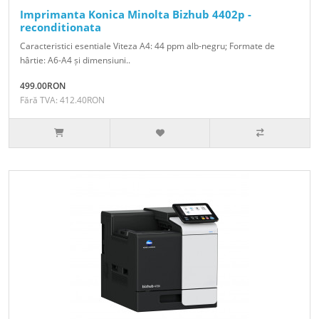
Imprimanta Konica Minolta Bizhub 4402p -
reconditionata
Caracteristici esentiale Viteza A4: 44 ppm alb-negru; Formate de
hârtie: A6-A4 și dimensiuni..
499.00RON
Fără TVA: 412.40RON