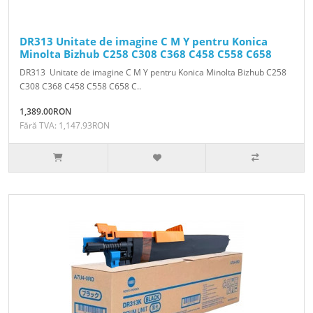
DR313 Unitate de imagine C M Y pentru Konica
Minolta Bizhub C258 C308 C368 C458 C558 C658
DR313 Unitate de imagine C M Y pentru Konica Minolta Bizhub C258
C308 C368 C458 C558 C658 C..
1,389.00RON
Fără TVA: 1,147.93RON