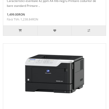
Caracteristici esentiale 42 ppm A4 Alb-negru Printare codurilor de
bare standard Printare ..
1,499.00RON
Fără TVA: 1,238.84RON