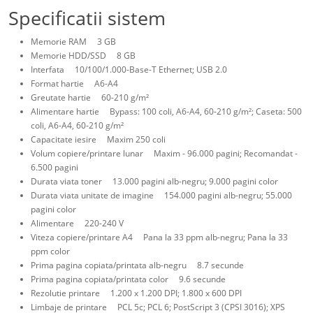
Specificatii sistem
Memorie RAM 3 GB
Memorie HDD/SSD 8 GB
Interfata 10/100/1.000-Base-T Ethernet; USB 2.0
Format hartie A6-A4
Greutate hartie 60-210 g/m²
Alimentare hartie Bypass: 100 coli, A6-A4, 60-210 g/m²; Caseta: 500
coli, A6-A4, 60-210 g/m²
Capacitate iesire Maxim 250 coli
Volum copiere/printare lunar Maxim - 96.000 pagini; Recomandat -
6.500 pagini
Durata viata toner 13.000 pagini alb-negru; 9.000 pagini color
Durata viata unitate de imagine 154.000 pagini alb-negru; 55.000
pagini color
Alimentare 220-240 V
Viteza copiere/printare A4 Pana la 33 ppm alb-negru; Pana la 33
ppm color
Prima pagina copiata/printata alb-negru 8.7 secunde
Prima pagina copiata/printata color 9.6 secunde
Rezolutie printare 1.200 x 1.200 DPI; 1.800 x 600 DPI
Limbaje de printare PCL 5c; PCL 6; PostScript 3 (CPSI 3016); XPS