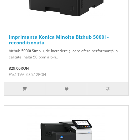
Imprimanta Konica Minolta Bizhub 5000i -
reconditionata
bizhub 5000i Simplu, de încredere şi care oferă performanţă la
calitate înaltă 50 ppm alb-n..
829.00RON
Fără TVA: 685.12RON