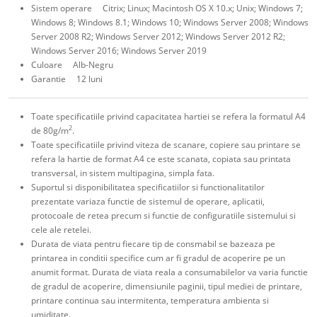
Sistem operare Citrix; Linux; Macintosh OS X 10.x; Unix; Windows 7;
Windows 8; Windows 8.1; Windows 10; Windows Server 2008; Windows
Server 2008 R2; Windows Server 2012; Windows Server 2012 R2;
Windows Server 2016; Windows Server 2019
Culoare Alb-Negru
Garantie 12 luni
Toate specificatiile privind capacitatea hartiei se refera la formatul A4
2
de 80g/m
.
Toate specificatiile privind viteza de scanare, copiere sau printare se
refera la hartie de format A4 ce este scanata, copiata sau printata
transversal, in sistem multipagina, simpla fata.
Suportul si disponibilitatea specificatiilor si functionalitatilor
prezentate variaza functie de sistemul de operare, aplicatii,
protocoale de retea precum si functie de configuratiile sistemului si
cele ale retelei.
Durata de viata pentru fiecare tip de consmabil se bazeaza pe
printarea in conditii specifice cum ar fi gradul de acoperire pe un
anumit format. Durata de viata reala a consumabilelor va varia functie
de gradul de acoperire, dimensiunile paginii, tipul mediei de printare,
printare continua sau intermitenta, temperatura ambienta si
umiditate.