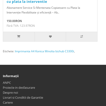
cu plata la interventie
Abonament Service Si Mentenata Copiatoare cu Plata la
Intervenție Flexibilitate și eficiență – Ab..
150.00RON
Fără TVA: 123.97RON
Etichete:
Imprimanta A4 Konica Minolta bizhub C3300i
,
Informații
ANPC
Proiecte in desfasurare
Despre noi
Livrari si Conditii de Garantie
Cariere