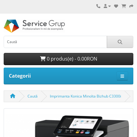
0 produs(e) - 0.00RON
Categorii
Caută
Imprimanta Konica Minolta Bizhub C3300i