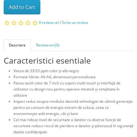
Add to Cart
0 review-uri
/
Scrie un review
Descriere
Review-uri (0)
Caracteristici esentiale
Viteza de 33/33 ppm color şi alb-negru
Formate hârtie: A6-A4, dimensiuni personalizate
Panou tactil color de 7 inch cu suport multi-touch şi interfaţă de
utilizator cu design nou pentru operare intuitivă şi simplitate în
utilizare
Impact redus asupra mediului datorită tehnologiei de ultimă generaţie
pentru un consum de energie extrem de scăzut, ceea ce
economiseşte atât energie, cât şi bani
Cel mai ridicat nivel de securitate a datelor cu diverse funcţii de
securitate reduce riscul de pierdere a datelor şi păstrează în siguranţă
datele confidenţiale