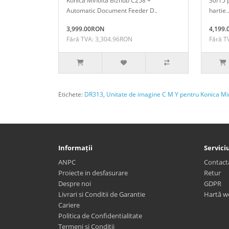
Konica Minolta Bizhub C258 +
30/15 
Automatic Document Feeder D..
hartie..
3,999.00RON
4,199
Fără TVA: 3,304.96RON
Fără T
Etichete:
DR313
,
Unitate de imagine C M Y pentru Konica 
Informații
Serviciu
ANPC
Contact
Proiecte in desfasurare
Retur
Despre noi
GDPR
Livrari si Conditii de Garantie
Hartă w
Cariere
Politica de Confidentialitate
Termeni si Conditii