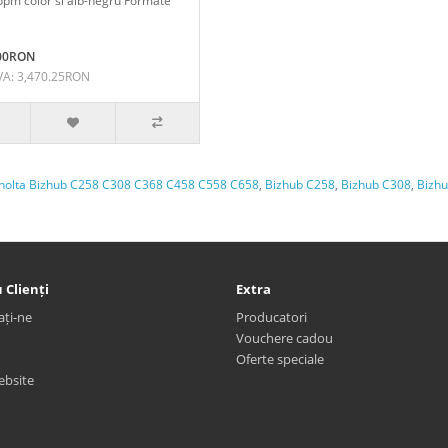
ppm color si alb-negru Formate
.00RON
VA: 3,470.25RON
Minolta Bizhub C258 C308 C368 C458 C558 C658
,
Bizhub C258
,
Bizhub C308
,
Bizh
 Clienți
Extra
ați-ne
Producatori
Vouchere cadou
Oferte speciale
ebsite