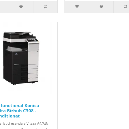
ifunctional Konica
lta Bizhub C308 -
nditionat
ristici esentiale Viteza A4/A3: