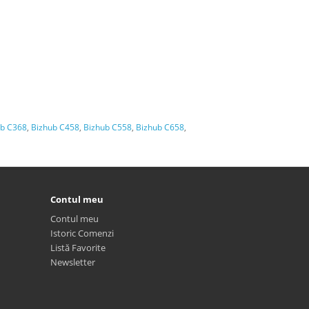
ub C368
,
Bizhub C458
,
Bizhub C558
,
Bizhub C658
,
Contul meu
Contul meu
Istoric Comenzi
Listă Favorite
Newsletter