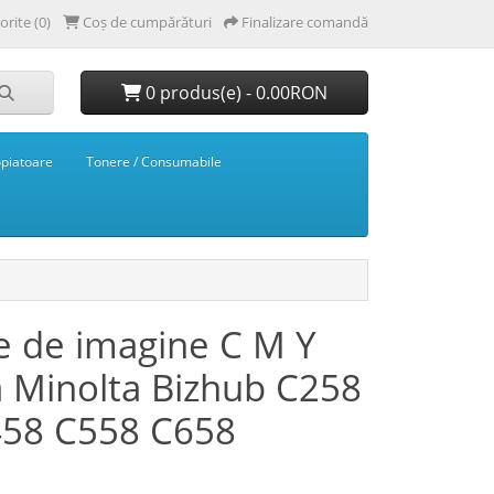
orite (0)
Coș de cumpărături
Finalizare comandă
0 produs(e) - 0.00RON
opiatoare
Tonere / Consumabile
e de imagine C M Y
a Minolta Bizhub C258
458 C558 C658