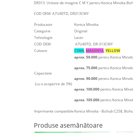
DR313 Unitate de imagine C M Y pentru Konica Minolta B
COD OEM: A7U40TD, DR313CMY
Producator
Konica Minolta
Categorie
Original
Tehnologie
Laser
COD OEM
A7U40TD, DR-313CMY
Culoare
CYAN
,
MAGENTA
,
YELLOW
aprox. 50.000
pentru Konica Minol
aprox. 75.000
pentru Konica Minol
Capacitate
aprox. 90.000
pentru Konica Minolt
(cu o acoperire de 5%)
aprox. 100.000
pentru Konica Mino
aprox. 105.000
pentru Konica Mino
Imprimante compatibile
Konica Minolta - Bizhub C258, Biz
Produse asemănătoare