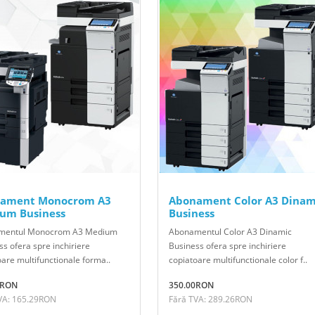
ament Monocrom A3
Abonament Color A3 Dinam
um Business
Business
mentul Monocrom A3 Medium
Abonamentul Color A3 Dinamic
s ofera spre inchiriere
Business ofera spre inchiriere
oare multifunctionale forma..
copiatoare multifunctionale color f..
0RON
350.00RON
VA: 165.29RON
Fără TVA: 289.26RON