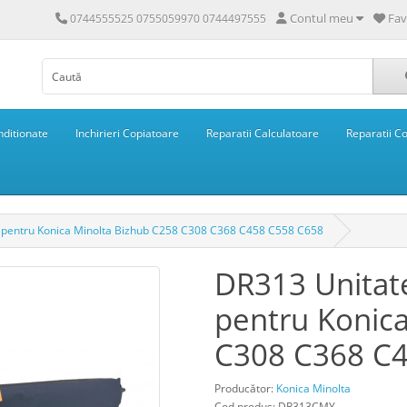
Contul meu
Fav
0744555525 0755059970 0744497555
ditionate
Inchirieri Copiatoare
Reparatii Calculatoare
Reparatii C
 pentru Konica Minolta Bizhub C258 C308 C368 C458 C558 C658
DR313 Unitat
pentru Konic
C308 C368 C
Producător:
Konica Minolta
Cod produs: DR313CMY