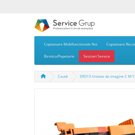
Copiatoare Multifunctionale Noi
Copiatoare Recon
Birotica/Papetarie
Sesizari Service
Caută
DR313 Unitate de imagine C M Y