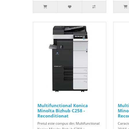
Multifunctional Konica
Mult
Minolta Bizhub C258 -
Mino
Reconditionat
Reco
Pretul este compus din: Multifunctional
Caracte