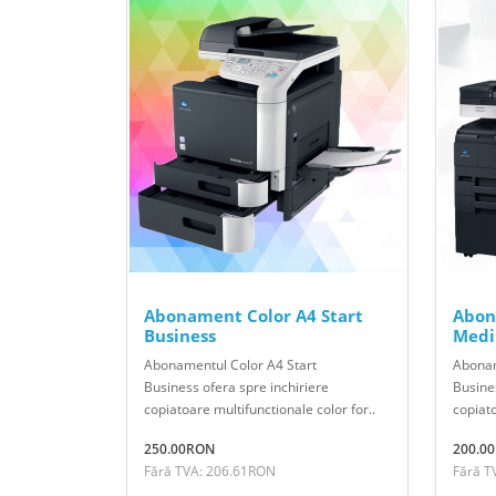
Abonament Color A4 Start
Abon
Business
Medi
Abonamentul Color A4 Start
Abona
Business ofera spre inchiriere
Busines
copiatoare multifunctionale color for..
copiat
250.00RON
200.0
Fără TVA: 206.61RON
Fără T