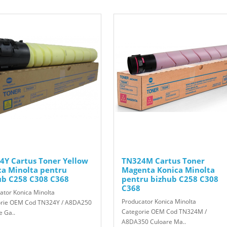
4Y Cartus Toner Yellow
TN324M Cartus Toner
ca Minolta pentru
Magenta Konica Minolta
ub C258 C308 C368
pentru bizhub C258 C308
C368
ator Konica Minolta
Producator Konica Minolta
rie OEM Cod TN324Y / A8DA250
Categorie OEM Cod TN324M /
e Ga..
A8DA350 Culoare Ma..