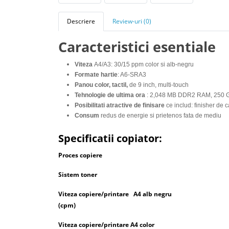
Descriere
Review-uri (0)
Caracteristici esentiale
Viteza
A4/A3: 30/15 ppm color si alb-negru
Formate hartie
: A6-SRA3
Panou color, tactil,
de 9 inch, multi-touch
Tehnologie de ultima ora
: 2,048 MB DDR2 RAM, 250 G
Posibilitati atractive de finisare
ce includ: finisher de 
Consum
redus de energie si prietenos fata de mediu
Specificatii copiator:
Proces copiere
Sistem toner
Viteza copiere/printare A4 alb negru
(cpm)
Viteza copiere/printare A4 color