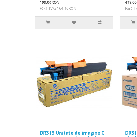
199.00RON
499.0
Fără TVA: 164.46RON
Fără T
DR313 Unitate de imagine C
DR31