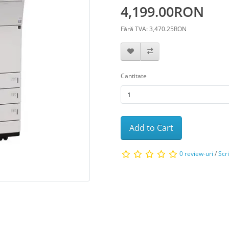
4,199.00RON
Fără TVA: 3,470.25RON
Cantitate
Add to Cart
0 review-uri
/
Scr