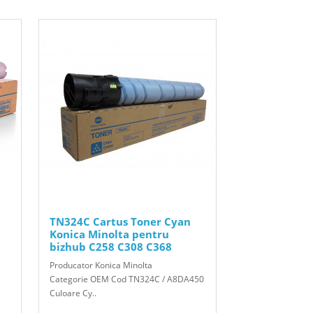
TN324C Cartus Toner Cyan
Konica Minolta pentru
bizhub C258 C308 C368
Producator Konica Minolta
Categorie OEM Cod TN324C / A8DA450
Culoare Cy..