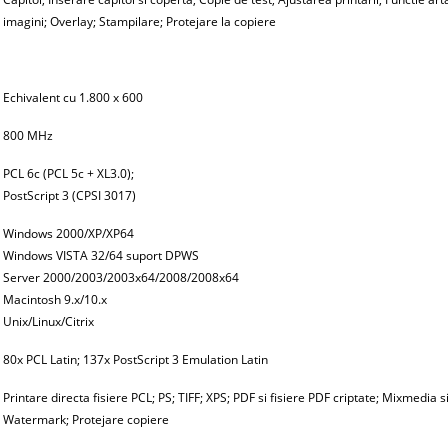
imagini; Overlay; Stampilare; Protejare la copiere
Echivalent cu 1.800 x 600
800 MHz
PCL 6c (PCL 5c + XL3.0);
PostScript 3 (CPSI 3017)
Windows 2000/XP/XP64
Windows VISTA 32/64 suport DPWS
Server 2000/2003/2003x64/2008/2008x64
Macintosh 9.x/10.x
Unix/Linux/Citrix
80x PCL Latin; 137x PostScript 3 Emulation Latin
Printare directa fisiere PCL; PS; TIFF; XPS; PDF si fisiere PDF criptate; Mixmedia 
Watermark; Protejare copiere