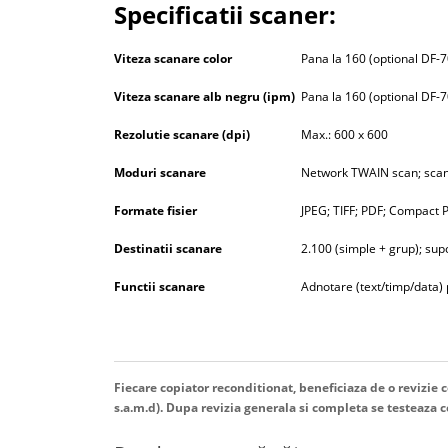
Specificatii scaner:
Viteza scanare color
Pana la 160 (optional DF-
Viteza scanare alb negru (ipm)
Pana la 160 (optional DF-
Rezolutie scanare (dpi)
Max.: 600 x 600
Moduri scanare
Network TWAIN scan; scan
Formate fisier
JPEG; TIFF; PDF; Compact 
Destinatii scanare
2.100 (simple + grup); su
Functii scanare
Adnotare (text/timp/data)
Fiecare copiator reconditionat, beneficiaza de o revizie co
s.a.m.d). Dupa revizia generala si completa se testeaza com