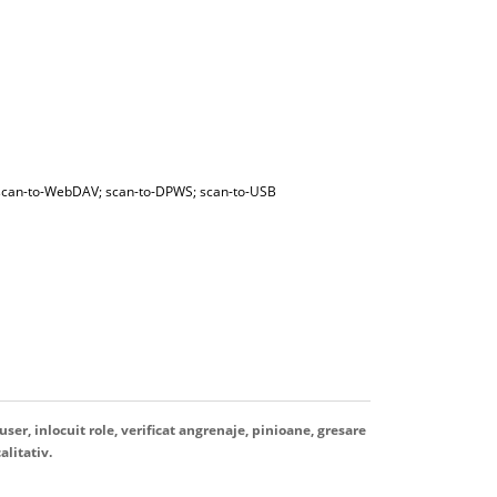
; scan-to-WebDAV; scan-to-DPWS; scan-to-USB
user, inlocuit role, verificat angrenaje, pinioane, gresare
alitativ.