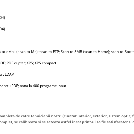
704)
704)
-to-eMail (scan-to-Me); scan-to-FTP; Scan-to-SMB (scan-to-Home); scan-to-Box
PDF; PDF criptat; XPS; XPS compact
port LDAP
 pentru PDF; pana la 400 programe joburi
mpleta de catre tehnicienii nostri (curatat interior, exterior, sistem optic, f
plet, se calibreaza si se seteaza astfel incat print-ul sa fie satisfacator si c