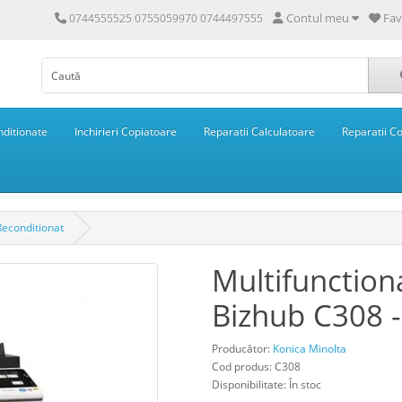
Contul meu
Fav
0744555525 0755059970 0744497555
ditionate
Inchirieri Copiatoare
Reparatii Calculatoare
Reparatii C
Reconditionat
Multifunction
Bizhub C308 -
Producător:
Konica Minolta
Cod produs: C308
Disponibilitate: În stoc