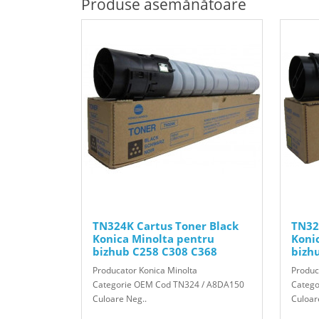
Produse asemănătoare
TN324K Cartus Toner Black
TN32
Konica Minolta pentru
Koni
bizhub C258 C308 C368
bizh
Producator Konica Minolta
Produc
Categorie OEM Cod TN324 / A8DA150
Catego
Culoare Neg..
Culoar