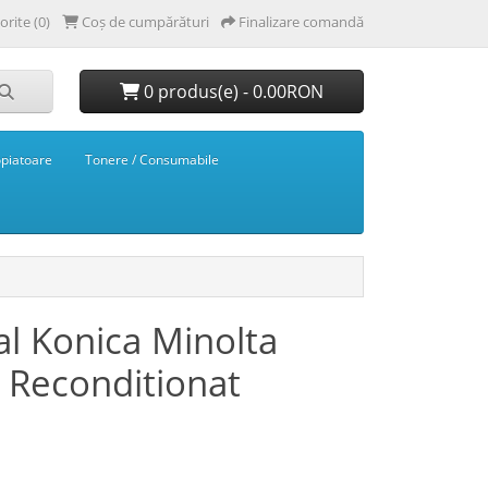
orite (0)
Coș de cumpărături
Finalizare comandă
0 produs(e) - 0.00RON
opiatoare
Tonere / Consumabile
al Konica Minolta
 Reconditionat