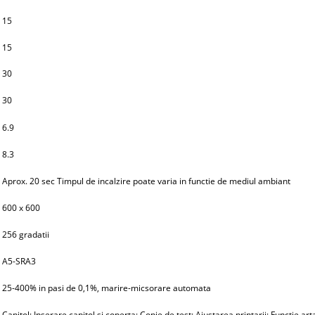
15
15
30
30
6.9
8.3
Aprox. 20 sec Timpul de incalzire poate varia in functie de mediul ambiant
600 x 600
256 gradatii
A5-SRA3
25-400% in pasi de 0,1%, marire-micsorare automata
Capitol; Inserare capitol si coperta; Copie de test; Ajustarea printarii; Functie 