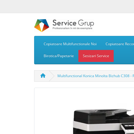
Copiatoare Multifunctionale Noi
Copiatoare Recon
Birotica/Papetarie
Sesizari Service
Multifunctional Konica Minolta Bizhub C308 - 