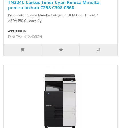
TN324C Cartus Toner Cyan Konica Minolta
pentru bizhub C258 C308 C368
Producator Konica Minolta Categorie OEM Cod TN324C /
A8DA450 Culoare Cy..
499.00RON
Fără TVA: 412.40RON