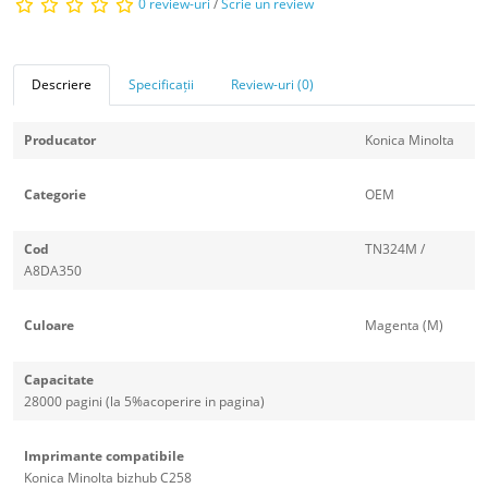
0 review-uri
/
Scrie un review
Descriere
Specificații
Review-uri (0)
Producator
Konica Minolta
Categorie
OEM
Cod
TN324M /
A8DA350
Culoare
Magenta (M)
Capacitate
28000 pagini (la 5%acoperire in pagina)
Imprimante compatibile
Konica Minolta bizhub C258