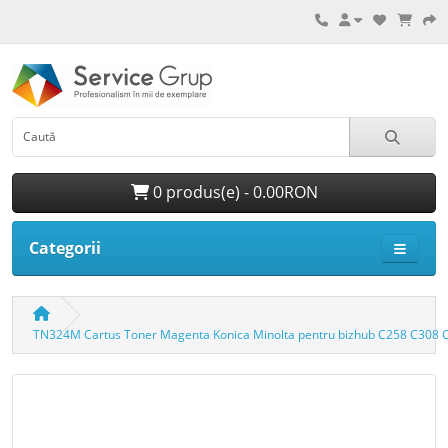
0 produs(e) - 0.00RON
Categorii
TN324M Cartus Toner Magenta Konica Minolta pentru bizhub C258 C308 