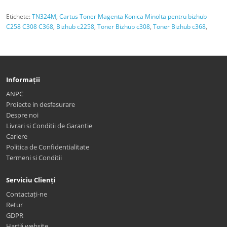
Etichete:
TN324M
,
Cartus Toner Magenta Konica Minolta pentru bizhub
C258 C308 C368
,
Bizhub c2258
,
Toner Bizhub c308
,
Toner Bizhub c368
,
Informații
ANPC
Proiecte in desfasurare
Despre noi
Livrari si Conditii de Garantie
Cariere
Politica de Confidentialitate
Termeni si Conditii
Serviciu Clienți
Contactați-ne
Retur
GDPR
Hartă website