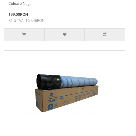
Culoare Neg..
199.00RON
Fără TVA: 164.46RON