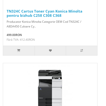
TN324C Cartus Toner Cyan Konica Minolta
pentru bizhub C258 C308 C368
Producator Konica Minolta Categorie OEM Cod TN324C /
A8DA450 Culoare Cy..
499.00RON
Fără TVA: 412.40RON