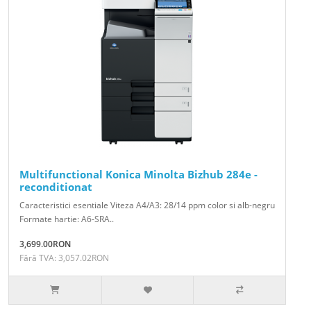
Multifunctional Konica Minolta Bizhub 284e -
reconditionat
Caracteristici esentiale Viteza A4/A3: 28/14 ppm color si alb-negru
Formate hartie: A6-SRA..
3,699.00RON
Fără TVA: 3,057.02RON