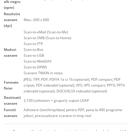
alb negru
(opm)
Rezolutie
scanare
Max.: 600 x 600
(dpi)
Scan-to-eMail (Scan-to-Me)
Scan-to-SMB (Scan-to-Home)
Scan-to-FTP
Moduri
Scan-to-Box
scanare
Scan-to-USB
Scan-to-WebDAV
Scan-to-DPWS
Scanare TWAIN in retea
JPEG; TIFF; PDF; PDF/A 1a si 1b (optional); PDF compact; PDF
Formate
criptat; PDF indexabil (optional); XPS; XPS compact; PPTX; PPTX
fisier
indexabil (optional); DOCX/XLSX indexabil (optional)
Destinatii
2,100 (utilizatori + grupuri); suport LDAP
scanare
Functii
Adnotare (text/timp/data) pentru PDF; pana la 400 programe
scanare
joburi; previzualizare scanare in timp real