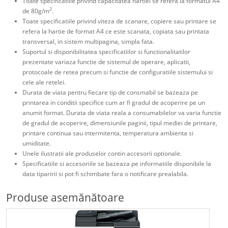
Toate specificatiile privind capacitatea hartiei se refera la formatul A4
2
de 80g/m
.
Toate specificatiile privind viteza de scanare, copiere sau printare se
refera la hartie de format A4 ce este scanata, copiata sau printata
transversal, in sistem multipagina, simpla fata.
Suportul si disponibilitatea specificatiilor si functionalitatilor
prezentate variaza functie de sistemul de operare, aplicatii,
protocoale de retea precum si functie de configuratiile sistemului si
cele ale retelei.
Durata de viata pentru fiecare tip de consmabil se bazeaza pe
printarea in conditii specifice cum ar fi gradul de acoperire pe un
anumit format. Durata de viata reala a consumabilelor va varia functie
de gradul de acoperire, dimensiunile paginii, tipul mediei de printare,
printare continua sau intermitenta, temperatura ambienta si
umiditate.
Unele ilustratii ale produselor contin accesorii optionale.
Specificatiile si accesoriile se bazeaza pe informatiile disponibile la
data tiparirii si pot fi schimbate fara o notificare prealabila.
Produse asemănătoare