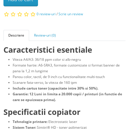
0 review-uri
/
Scrie un review
Descriere
Review-uri (0)
Caracteristici esentiale
Viteza A4/A3: 36/18 ppm color si alb-negru
Formate hartie: A6-SRA3, formate customizate si format banner de
pana la 1,2 m lungime
Panou color, tactil, de 9 inch cu functionalitate multi-touch
Scanare fata-verso, la viteza de 160 ipm
Include cartus toner (capacitate intre 30% si 50%).
Garantie: 12 Luni in limita a 20.000 copii / printuri (in functie de
care se epuizeaza prima).
Specificatii copiator
Tehnologie printare:
Electrostatic laser
Sistem Toner:
Simitri® HD - toner polimerizat