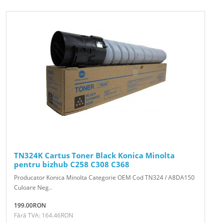
TN324K Cartus Toner Black Konica Minolta
pentru bizhub C258 C308 C368
Producator Konica Minolta Categorie OEM Cod TN324 / A8DA150
Culoare Neg..
199.00RON
Fără TVA: 164.46RON