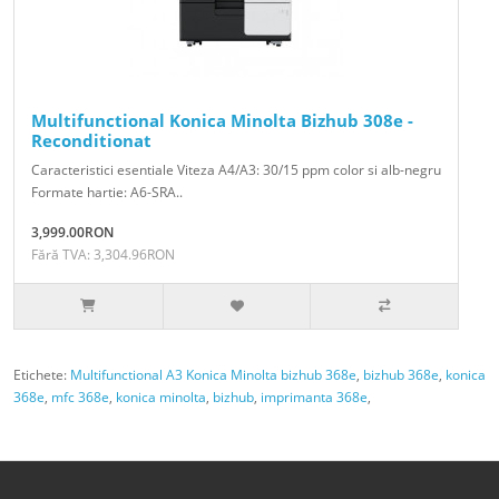
Multifunctional Konica Minolta Bizhub 308e -
Reconditionat
Caracteristici esentiale Viteza A4/A3: 30/15 ppm color si alb-negru
Formate hartie: A6-SRA..
3,999.00RON
Fără TVA: 3,304.96RON
Etichete:
Multifunctional A3 Konica Minolta bizhub 368e
,
bizhub 368e
,
konica
368e
,
mfc 368e
,
konica minolta
,
bizhub
,
imprimanta 368e
,