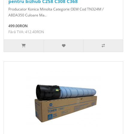
pentru bizhub C258 C308 C368
Producator Konica Minolta Categorie OEM Cod TN324M /
A8DA350 Culoare Ma..
499.00RON
Fără TVA: 412.40RON