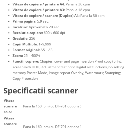
Viteza de copiere / printare A4:
Pana la 36 cpm
Viteza de copiere / printare A3:
Pana la 18 cpm
Viteza de copiere / scanare (Duplex) A4:
Pana la 36 cpm
Prima pagina:
5.9 sec.
Incalzire:
Aproximativ 20 sec.
Rezolutie copiere:
600 x 600 dpi
Gradatie:
256
Copii Multiple:
1–9,999
Format original:
A5 – A3
Zoom:
25 – 400%
Functii copiere:
Chapter, cover and page insertion Proof copy (print,
screen with HDD) Adjustment test print Digital art functions Job setting
memory Poster Mode, Image repeat Overlay; Watermark; Stamping;
Copy Protection
Specificatii scanner
Viteza
scanare
Pana la 160 ipm (cu DF-701 optional)
color
Viteza
scanare
Pana la 160 ipm (cu DF-701 optional)