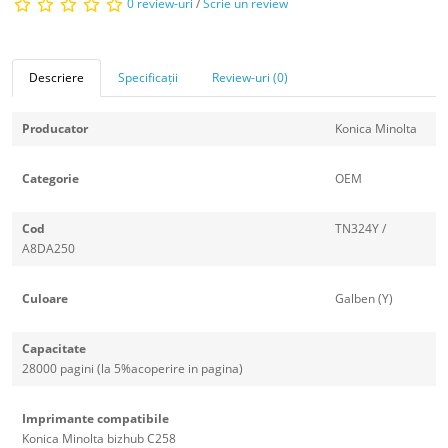
0 review-uri
/
Scrie un review
Descriere
Specificații
Review-uri (0)
Producator
Konica Minolta
Categorie
OEM
Cod
TN324Y /
A8DA250
Culoare
Galben (Y)
Capacitate
28000 pagini (la 5%acoperire in pagina)
Imprimante compatibile
Konica Minolta bizhub C258