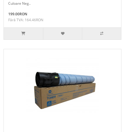
Culoare Neg..
199.00RON
Fără TVA: 164.46RON