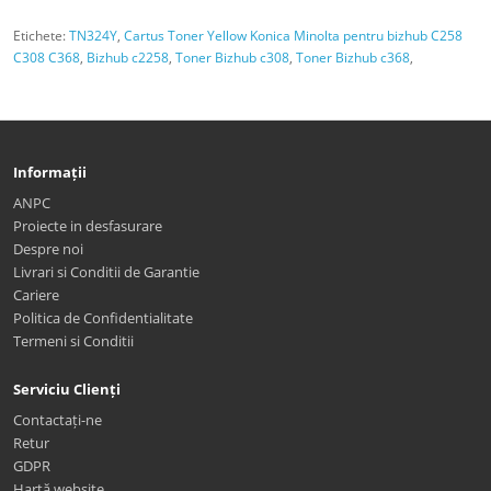
Etichete:
TN324Y
,
Cartus Toner Yellow Konica Minolta pentru bizhub C258
C308 C368
,
Bizhub c2258
,
Toner Bizhub c308
,
Toner Bizhub c368
,
Informații
ANPC
Proiecte in desfasurare
Despre noi
Livrari si Conditii de Garantie
Cariere
Politica de Confidentialitate
Termeni si Conditii
Serviciu Clienți
Contactați-ne
Retur
GDPR
Hartă website