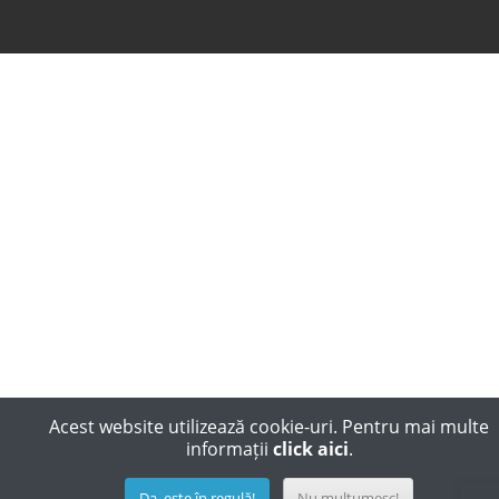
Acest website utilizează cookie-uri. Pentru mai multe
informații
click aici
.
Da, este în regulă!
Nu multumesc!