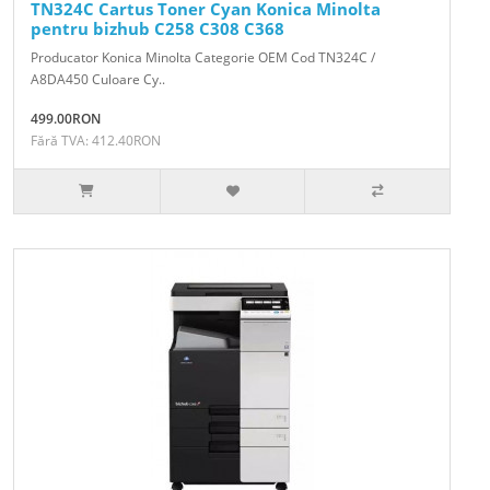
TN324C Cartus Toner Cyan Konica Minolta
pentru bizhub C258 C308 C368
Producator Konica Minolta Categorie OEM Cod TN324C /
A8DA450 Culoare Cy..
499.00RON
Fără TVA: 412.40RON