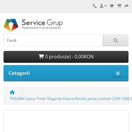
0 produs(e) - 0.00RON
Categorii
TN324M Cartus Toner Magenta Konica Minolta pentru bizhub C258 C308 