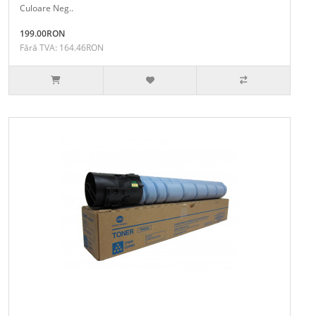
Culoare Neg..
199.00RON
Fără TVA: 164.46RON