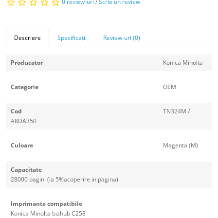
0 review-uri
/
Scrie un review
Descriere
Specificații
Review-uri (0)
Producator
Konica Minolta
Categorie
OEM
Cod
TN324M /
A8DA350
Culoare
Magenta (M)
Capacitate
28000 pagini (la 5%acoperire in pagina)
Imprimante compatibile
Konica Minolta bizhub C258