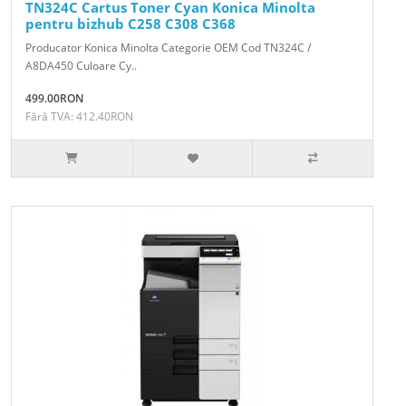
TN324C Cartus Toner Cyan Konica Minolta
pentru bizhub C258 C308 C368
Producator Konica Minolta Categorie OEM Cod TN324C /
A8DA450 Culoare Cy..
499.00RON
Fără TVA: 412.40RON