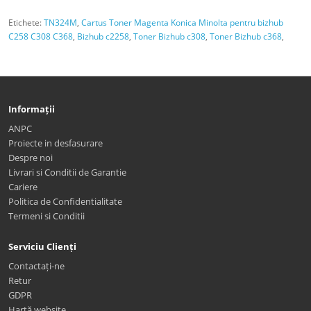
Etichete:
TN324M
,
Cartus Toner Magenta Konica Minolta pentru bizhub
C258 C308 C368
,
Bizhub c2258
,
Toner Bizhub c308
,
Toner Bizhub c368
,
Informații
ANPC
Proiecte in desfasurare
Despre noi
Livrari si Conditii de Garantie
Cariere
Politica de Confidentialitate
Termeni si Conditii
Serviciu Clienți
Contactați-ne
Retur
GDPR
Hartă website