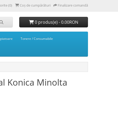
orite (0)
Coș de cumpărături
Finalizare comandă
0 produs(e) - 0.00RON
opiatoare
Tonere / Consumabile
al Konica Minolta