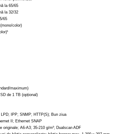
ă la 65/65
ă la 32/32
5/65
 (mono/color)
lor)¹
andard/maximum)
SD de 1 TB (opțional)
i; LPD; IPP; SNMP; HTTP(S); Bun ziua
hernet II; Ethernet SNAP
e originale; A6-A3; 35-210 g/m²; Dualscan ADF