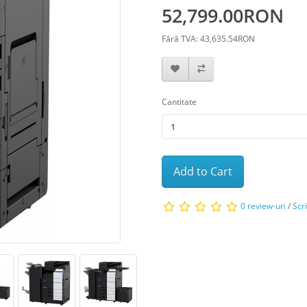
52,799.00RON
Fără TVA: 43,635.54RON
Cantitate
Add to Cart
0 review-uri
/
Scr