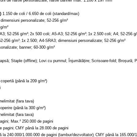
ni de hârtie personalizate; hârtie banner max. 1.200 x 297 mm
)
1.150 de coli / 6.650 de coli (standard/max)
dimensiuni personalizate; 52-256 g/m²
 g/m²
;
;
-A3; 52-256 g/m²
2x 500 coli; A5-A3; 52-256 g/m²
1x 2.500 coli; A4; 52-256 g
;
52-256 g/m²
1x 2.500; A4-SRA3; dimensiuni personalizate; 52-256 g/m²
onalizate; banner; 60-300 g/m²
psă; Staple (offline); Lovi cu pumnul; Înjumătățire;
Scrisoare-fold; Broșură; P
 copertă (până la 209 g/m²)
i
elimitat (fara tava)
operire (până la 300 g/m²)
elimitat (fara tava)
gini; Max.² 250.000 de pagini
;
e pagini
CMY până la 28.000 de pagini
;
 la 240.000/1.000.000 de pagini (tambur/dezvoltator)
CMY până la 165.000/1.