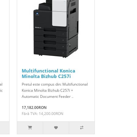
Multifunctional Konica
Minolta Bizhub C257i
al
Pretul este compus din: Multifunctional
ic
Konica Minolta Bizhub C257i +
Automatic Document Feeder ..
17,182.00RON
Fără TVA: 14,200.00RON