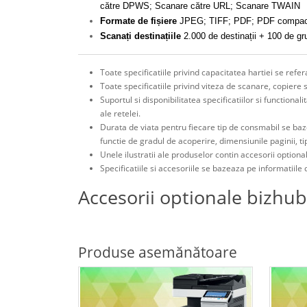
către DPWS; Scanare către URL; Scanare TWAIN
Formate de fișiere
JPEG; TIFF; PDF; PDF compact
Scanați destinațiile
2.000 de destinații + 100 de g
Toate specificatiile privind capacitatea hartiei se ref
Toate specificatiile privind viteza de scanare, copiere 
Suportul si disponibilitatea specificatiilor si functiona
ale retelei.
Durata de viata pentru fiecare tip de consmabil se baz
functie de gradul de acoperire, dimensiunile paginii, t
Unele ilustratii ale produselor contin accesorii optiona
Specificatiile si accesoriile se bazeaza pe informatiile d
Accesorii optionale bizhub
Produse asemănătoare