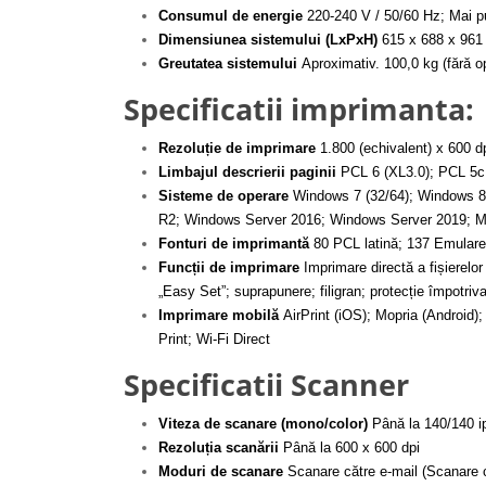
Consumul de energie
220-240 V / 50/60 Hz; Mai p
Dimensiunea sistemului (LxPxH)
615 x 688 x 961 
Greutatea sistemului
Aproximativ. 100,0 kg (fără op
Specificatii imprimanta:
Rezoluție de imprimare
1.800 (echivalent) x 600 dp
Limbajul descrierii paginii
PCL 6 (XL3.0); PCL 5c
Sisteme de operare
Windows 7 (32/64); Windows 8.
R2; Windows Server 2016; Windows Server 2019; Maci
Fonturi de imprimantă
80 PCL latină; 137 Emulare
Funcții de imprimare
Imprimare directă a fișierel
„Easy Set”; suprapunere; filigran; protecție împotriv
Imprimare mobilă
AirPrint (iOS); Mopria (Android)
Print; Wi-Fi Direct
Specificatii Scanner
Viteza de scanare (mono/color)
Până la 140/140 i
Rezoluția scanării
Până la 600 x 600 dpi
Moduri de scanare
Scanare către e-mail (Scanare 