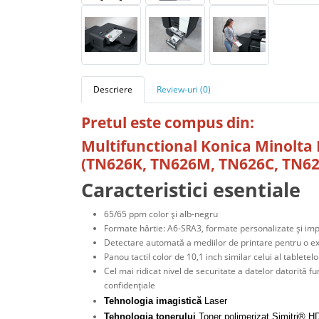
Descriere
Review-uri (0)
Pretul este compus din:
Multifunctional Konica Minolta 
(TN626K, TN626M, TN626C, TN62
Caracteristici esentiale
65/65 ppm color şi alb-negru
Formate hârtie: A6-SRA3, formate personalizate şi im
Detectare automată a mediilor de printare pentru o ex
Panou tactil color de 10,1 inch similar celui al tablete
Cel mai ridicat nivel de securitate a datelor datorită f
confidenţiale
Tehnologia imagistică
Laser
Tehnologia tonerului
Toner polimerizat Simitri® HD