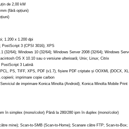
uțin de 2,00 kW
mm (fără opțiuni)
țiuni)
i; 1.200 x 1.200 dpi
; PostScript 3 (CPSI 3016); XPS
1 (32/64); Windows 10 (32/64); Windows Server 2008 (32/64); Windows Ser
ntosh OS X 10.10 sau o versiune ulterioară; Unix; Linux; Citrix
 PostScript 3 Latină
or PCL, PS, TIFF, XPS, PDF (v1.7), fișiere PDF criptate și OOXML (DOCX, X
a copierii; imprimare copie carbon
; Serviciul de imprimare Konica Minolta (Android); Konica Minolta Mobile Prin
;
pm în simplex (mono/color)
Până la 280/280 ipm în duplex (mono/color)
către mine); Scan-to-SMB (Scan-to-Home);
Scanare către FTP; Scan-to-Box;