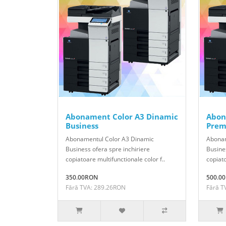
Abonament Color A3 Dinamic
Abon
Business
Prem
Abonamentul Color A3 Dinamic
Abonam
Business ofera spre inchiriere
Busines
copiatoare multifunctionale color f..
copiato
350.00RON
500.0
Fără TVA: 289.26RON
Fără T