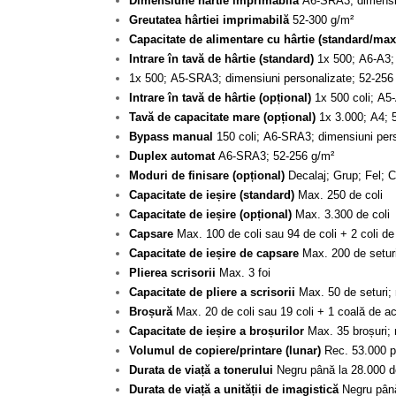
Dimensiune hârtie imprimabilă
A6-SRA3; dimensiu
Greutatea hârtiei imprimabilă
52-300 g/m²
Capacitate de alimentare cu hârtie (standard/max
Intrare în tavă de hârtie (standard)
1x 500; A6-A3; 
1x 500; A5-SRA3; dimensiuni personalizate; 52-256
Intrare în tavă de hârtie (opțional)
1x 500 coli; A5
Tavă de capacitate mare (opțional)
1x 3.000; A4; 
Bypass manual
150 coli; A6-SRA3; dimensiuni pers
Duplex automat
A6-SRA3; 52-256 g/m²
Moduri de finisare (opțional)
Decalaj; Grup; Fel; Ca
Capacitate de ieșire (standard)
Max. 250 de coli
Capacitate de ieșire (opțional)
Max. 3.300 de coli
Capsare
Max. 100 de coli sau 94 de coli + 2 coli de
Capacitate de ieșire de capsare
Max. 200 de setur
Plierea scrisorii
Max. 3 foi
Capacitate de pliere a scrisorii
Max. 50 de seturi; n
Broșură
Max. 20 de coli sau 19 coli + 1 coală de ac
Capacitate de ieșire a broșurilor
Max. 35 broșuri; n
Volumul de copiere/printare (lunar)
Rec. 53.000 pa
Durata de viață a tonerului
Negru până la 28.000 d
Durata de viață a unității de imagistică
Negru până