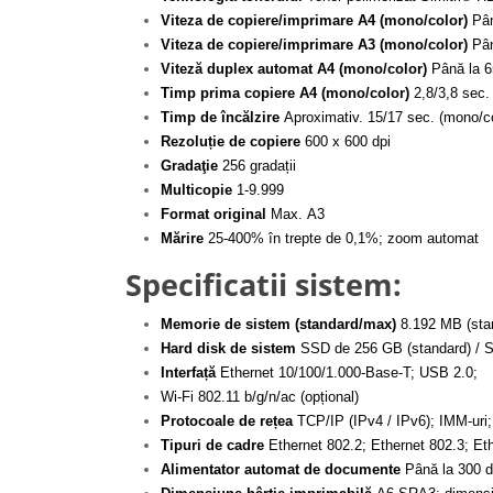
Viteza de copiere/imprimare A4 (mono/color)
Pân
Viteza de copiere/imprimare A3 (mono/color)
Pân
Viteză duplex automat A4 (mono/color)
Până la 6
Timp prima copiere A4 (mono/color)
2,8/3,8 sec.
Timp de încălzire
Aproximativ. 15/17 sec. (mono/co
Rezoluție de copiere
600 x 600 dpi
Gradaţie
256 gradații
Multicopie
1-9.999
Format original
Max. A3
Mărire
25-400% în trepte de 0,1%; zoom automat
Specificatii sistem:
Memorie de sistem (standard/max)
8.192 MB (st
Hard disk de sistem
SSD de 256 GB (standard) / S
Interfață
Ethernet 10/100/1.000-Base-T; USB 2.0;
Wi-Fi 802.11 b/g/n/ac (opțional)
Protocoale de rețea
TCP/IP (IPv4 / IPv6); IMM-ur
Tipuri de cadre
Ethernet 802.2; Ethernet 802.3; Et
Alimentator automat de documente
Până la 300 d