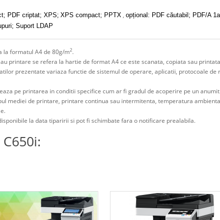
,
; PDF criptat; XPS;
XPS compact; PPTX
opțional: PDF căutabil; PDF/A 1a
rupuri; Suport LDAP
2
era la formatul A4 de 80g/m
.
sau printare se refera la hartie de format A4 ce este scanata, copiata sau printata
litatilor prezentate variaza functie de sistemul de operare, aplicatii, protocoale de
eaza pe printarea in conditii specifice cum ar fi gradul de acoperire pe un anumi
ipul mediei de printare, printare continua sau intermitenta, temperatura ambienta
le.
isponibile la data tiparirii si pot fi schimbate fara o notificare prealabila.
 C650i: