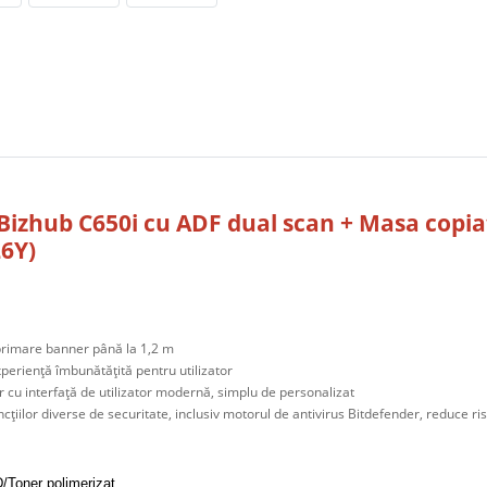
Bizhub C650i cu ADF dual scan + Masa copia
6Y)
primare banner până la 1,2 m
perienţă îmbunătăţită pentru utilizator
lor cu interfaţă de utilizator modernă, simplu de personalizat
uncţiilor diverse de securitate, inclusiv motorul de antivirus Bitdefender, reduce r
/Toner polimerizat