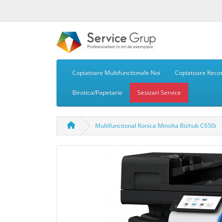
Copiatoare Multifunctionale Noi
Copiatoare Recon
Birotica/Papetarie
Sesizari Service
Multifunctional Konica Minolta Bizhub C650i