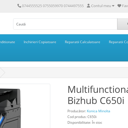
Contul meu
Fav
0744555525 0755059970 0744497555
ditionate
Inchirieri Copiatoare
Reparatii Calculatoare
Reparatii C
Multifunction
Bizhub C650i
Producător:
Konica Minolta
Cod produs: C650i
Disponibilitate: În stoc