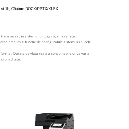
 și 1b;
Căutare DOCX/PPTX/XLSX
 transversal, in sistem multipagina, simpla fata.
 retea precum si functie de configuratiile sistemului si cele
t format. Durata de viata reala a consumabilelor va varia
 si umiditate.