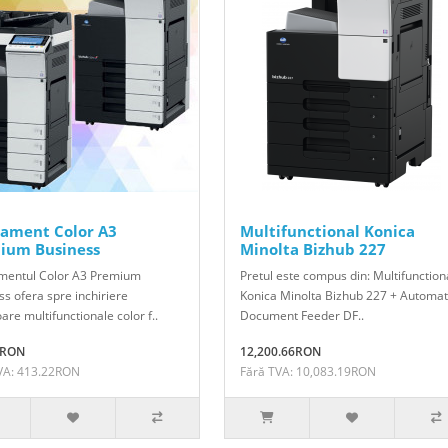
ament Color A3
Multifunctional Konica
ium Business
Minolta Bizhub 227
entul Color A3 Premium
Pretul este compus din: Multifunction
s ofera spre inchiriere
Konica Minolta Bizhub 227 + Automat
are multifunctionale color f..
Document Feeder DF..
0RON
12,200.66RON
VA: 413.22RON
Fără TVA: 10,083.19RON