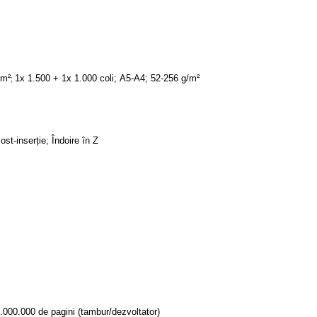
;
/m²
1x 1.500 + 1x 1.000 coli; A5-A4; 52-256 g/m²
ost-inserție; Îndoire în Z
000.000 de pagini (tambur/dezvoltator)