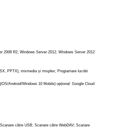
ver 2008 R2; Windows Server 2012; Windows Server 2012
LSX, PPTX); mixmedia și mixplex; Programare lucrări
t (iOS/Android/Windows 10 Mobile) opțional: Google Cloud
 Scanare către USB; Scanare către WebDAV;
Scanare