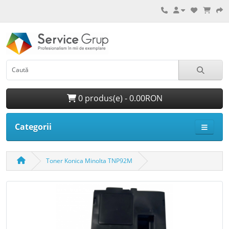
0 produs(e) - 0.00RON
Categorii
Toner Konica Minolta TNP92M