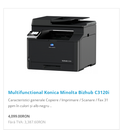
Multifunctional Konica Minolta Bizhub C3120i
Caracteristici generale Copiere / Imprimare / Scanare / Fax 31
ppm în culori și alb-negru ..
4,099.00RON
Fără TVA: 3,387.60RON