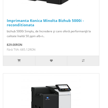
Imprimanta Konica Minolta Bizhub 5000i -
reconditionata
bizhub 5000i Simplu, de încredere şi care oferă performanţă la
calitate înaltă 50 ppm alb-n..
829.00RON
Fără TVA: 685.12RON