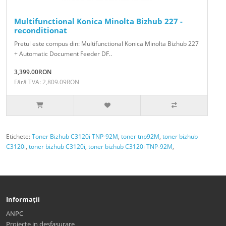
Multifunctional Konica Minolta Bizhub 227 -
reconditionat
Pretul este compus din: Multifunctional Konica Minolta Bizhub 227
+ Automatic Document Feeder DF..
3,399.00RON
Fără TVA: 2,809.09RON
Etichete:
Toner Bizhub C3120i TNP-92M
,
toner tnp92M
,
toner bizhub
C3120i
,
toner bizhub C3120i
,
toner bizhub C3120i TNP-92M
,
Informații
ANPC
Proiecte in desfasurare