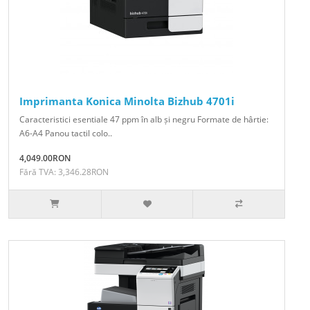
Imprimanta Konica Minolta Bizhub 4701i
Caracteristici esentiale 47 ppm în alb și negru Formate de hârtie:
A6-A4 Panou tactil colo..
4,049.00RON
Fără TVA: 3,346.28RON