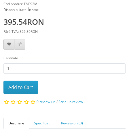
Cod produs: TNP92M
Disponibilitate: În stoc
395.54RON
Fără TVA: 326.89RON
Cantitate
Add to Cart
0 review-uri
/
Scrie un review
Descriere
Specificații
Review-uri (0)