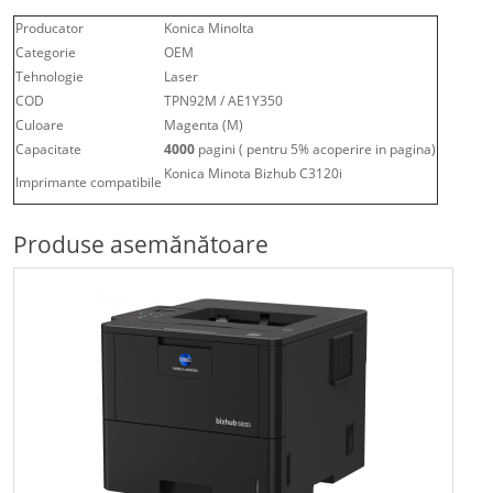
Producator
Konica Minolta
Categorie
OEM
Tehnologie
Laser
COD
TPN92M / AE1Y350
Culoare
Magenta (M)
Capacitate
4000
pagini ( pentru 5% acoperire in pagina)
Konica Minota Bizhub C3120i
Imprimante compatibile
Produse asemănătoare