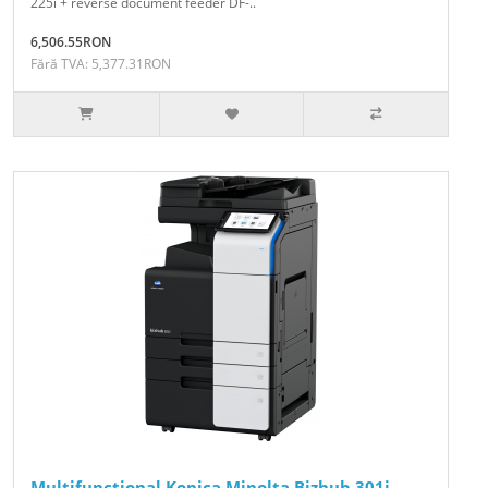
225i + reverse document feeder DF-..
6,506.55RON
Fără TVA: 5,377.31RON
Multifunctional Konica Minolta Bizhub 301i