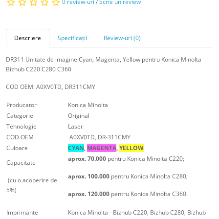
0 review-uri
/
Scrie un review
Descriere
Specificații
Review-uri (0)
DR311 Unitate de imagine Cyan, Magenta, Yellow pentru Konica Minolta
Bizhub C220 C280 C360
COD OEM: A0XV0TD, DR311CMY
Producator
Konica Minolta
Categorie
Original
Tehnologie
Laser
COD OEM
A0XV0TD, DR-311CMY
Culoare
CYAN
,
MAGENTA
,
YELLOW
aprox. 70.000
pentru Konica Minolta C220;
Capacitate
aprox. 100.000
pentru Konica Minolta C280;
(cu o acoperire de
5%)
aprox. 120.000
pentru Konica Minolta C360.
Imprimante
Konica Minolta - Bizhub C220, Bizhub C280, Bizhub