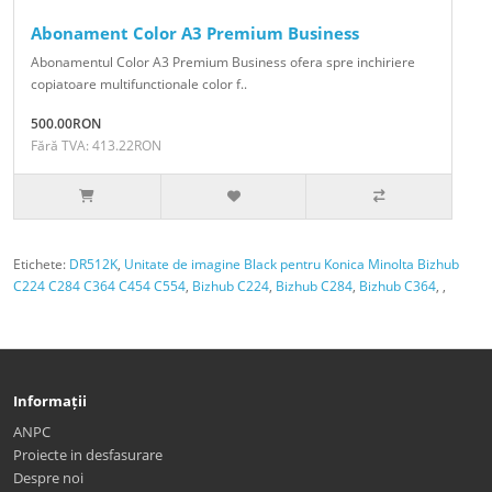
Abonament Color A3 Premium Business
Abonamentul Color A3 Premium Business ofera spre inchiriere
copiatoare multifunctionale color f..
500.00RON
Fără TVA: 413.22RON
Etichete:
DR512K
,
Unitate de imagine Black pentru Konica Minolta Bizhub
C224 C284 C364 C454 C554
,
Bizhub C224
,
Bizhub C284
,
Bizhub C364
,
,
Informații
ANPC
Proiecte in desfasurare
Despre noi