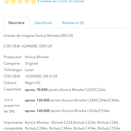
0 review-uri
/
Scrie un review
Descriere
Specificații
Review-uri (0)
Unitate de imagine Konica Minolta DR512K
COD OEM: A2XN0RD, DR512K
Producator
Konica Minolta
Categorie
Original
Tehnologie
Laser
COD OEM
A2XN0RD, DR-512K
Culoare
Negru (K)
Capacitate
aprox. 70.000
pentru Konica Minolta C224/C224e;
(cu o
aprox. 120.000
pentru Konica Minolta C284/C284e/C364e;
acoperire
aprox. 140.000
pentru Konica Minolta C454e/C554e.
de 5%)
Imprimante
Konica Minolta - Bizhub C224,Bizhub C224e, Bizhub C284,
compatibile
Bizhub C284e, Bizhub C364e, Bizhub C454e, Bizhub C554e