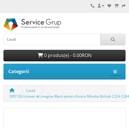
0 produs(e) - 0.00RON
Categorii
Caută
DR512K Unitate de imagine Black pentru Konica Minolta Bizhub C224 C2