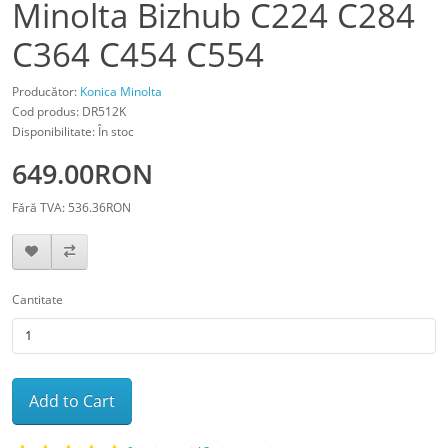
Minolta Bizhub C224 C284
C364 C454 C554
Producător:
Konica Minolta
Cod produs: DR512K
Disponibilitate: În stoc
649.00RON
Fără TVA: 536.36RON
Cantitate
Add to Cart