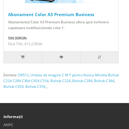
Abonament Color A3 Premium Business
Abonamentul Color A3 Premium Business ofera spre inchiriere
copiatoare multifunctionale color f..
500.00RON
Fără TVA: 413.22RON
Etichete:
DR512
,
Unitate de imagine C M Y pentru Konica Minolta Bizhub
C224 C284 C364 C454 C554
,
Bizhub C224
,
Bizhub C284
,
Bizhub C364
,
Bizhub C454
,
Bizhub C554
,
,
Informații
ANPC