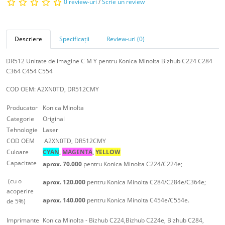
0 review-uri
/
Scrie un review
Descriere
Specificații
Review-uri (0)
DR512 Unitate de imagine C M Y pentru Konica Minolta Bizhub C224 C284
C364 C454 C554
COD OEM: A2XN0TD, DR512CMY
Producator
Konica Minolta
Categorie
Original
Tehnologie
Laser
COD OEM
A2XN0TD, DR512CMY
Culoare
CYAN
,
MAGENTA
,
YELLOW
Capacitate
aprox. 70.000
pentru Konica Minolta C224/C224e;
(cu o
aprox. 120.000
pentru Konica Minolta C284/C284e/C364e;
acoperire
aprox. 140.000
pentru Konica Minolta C454e/C554e.
de 5%)
Imprimante
Konica Minolta - Bizhub C224,Bizhub C224e, Bizhub C284,