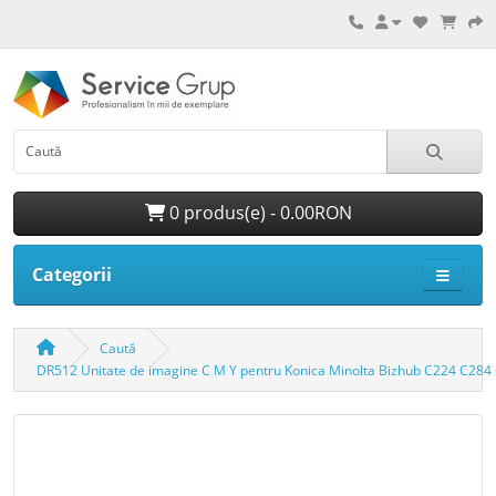
0 produs(e) - 0.00RON
Categorii
Caută
DR512 Unitate de imagine C M Y pentru Konica Minolta Bizhub C224 C28