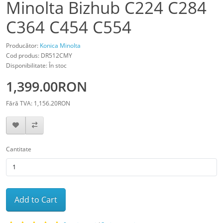
Minolta Bizhub C224 C284
C364 C454 C554
Producător:
Konica Minolta
Cod produs: DR512CMY
Disponibilitate: În stoc
1,399.00RON
Fără TVA: 1,156.20RON
Cantitate
Add to Cart