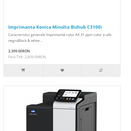
Imprimanta Konica Minolta Bizhub C3100i
Caracteristici generale Imprimantă color A4 31 ppm color și alb-
negruBlack & white ..
3,399.00RON
Fără TVA: 2,809.09RON