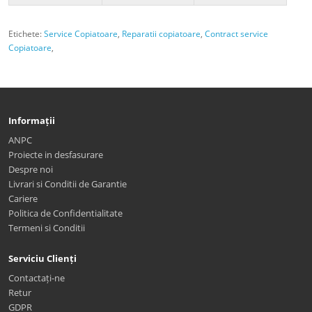
Etichete:
Service Copiatoare
,
Reparatii copiatoare
,
Contract service
Copiatoare
,
Informații
ANPC
Proiecte in desfasurare
Despre noi
Livrari si Conditii de Garantie
Cariere
Politica de Confidentialitate
Termeni si Conditii
Serviciu Clienți
Contactați-ne
Retur
GDPR