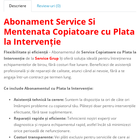
Descriere
Review-uri (0)
Abonament Service Si
Mentenata Copiatoare cu Plata
la Intervenție
Flexibilitate și eficiență
– Abonamentul de
Service Copiatoare cu Plata la
Intervenție
de la
Service Grup
îți oferă soluția ideală pentru întreținerea
echipamentelor de birou, fără costuri fixe lunare. Beneficiezi de asistență
profesională și de reparații de calitate, atunci când ai nevoie, fără a te
angaja într-un contract pe termen lung.
Ce include Abonamentul cu Plata la Intervenție:
Asistență tehnică la cerere:
Suntem la dispoziția ta ori de câte ori
întâmpini probleme cu copiatorul tău. Plătești doar pentru intervențiile
efectuate, fără taxe suplimentare.
Reparații rapide și eficiente:
Tehnicienii noștri experți vor
diagnostica și repara echipamentul rapid, astfel încât să minimizezi
orice perioadă de nefuncționare.
Costuri transparente:
Vei plăti exclusiv pentru serviciile de care ai