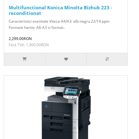
Multifunctional Konica Minolta Bizhub 223 -
reconditionat
Caracteristici esentiale Viteza A4/A3: alb-negru 22/14 ppm
Formate hartie: A6-A3 si format..
2,299.00RON
Fără TVA: 1,900.00RON