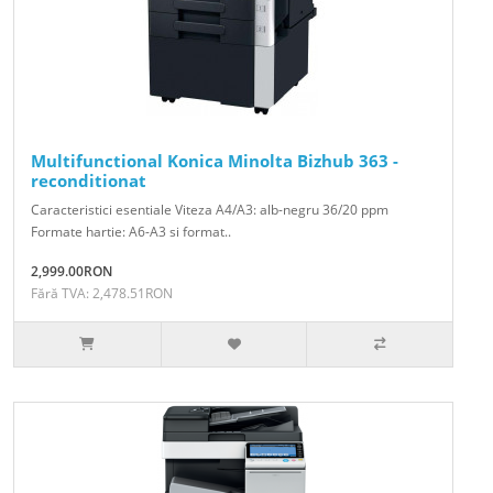
Multifunctional Konica Minolta Bizhub 363 -
reconditionat
Caracteristici esentiale Viteza A4/A3: alb-negru 36/20 ppm
Formate hartie: A6-A3 si format..
2,999.00RON
Fără TVA: 2,478.51RON