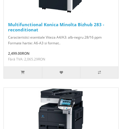
Multifunctional Konica Minolta Bizhub 283 -
reconditionat
Caracteristici esentiale Viteza A4/A3: alb-negru 28/16 ppm
Formate hartie: A6-A3 si format..
2,499.00RON
Fără TVA: 2,065.29RON