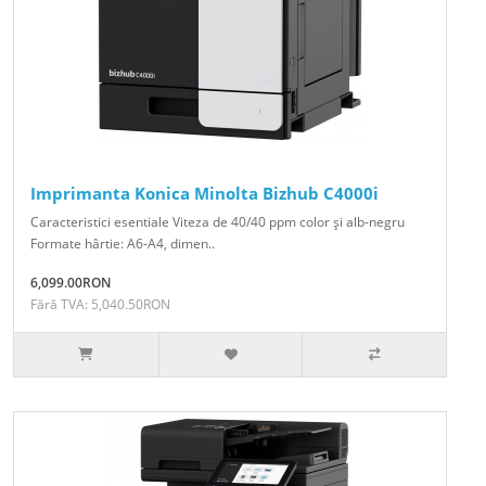
Imprimanta Konica Minolta Bizhub C4000i
Caracteristici esentiale Viteza de 40/40 ppm color şi alb-negru
Formate hârtie: A6-A4, dimen..
6,099.00RON
Fără TVA: 5,040.50RON