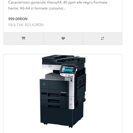
Caracteristici generale VitezaA4: 40 ppm alb-negru Formate
hartie: A6-A4 si formate customiz..
999.00RON
Fără TVA: 825.62RON