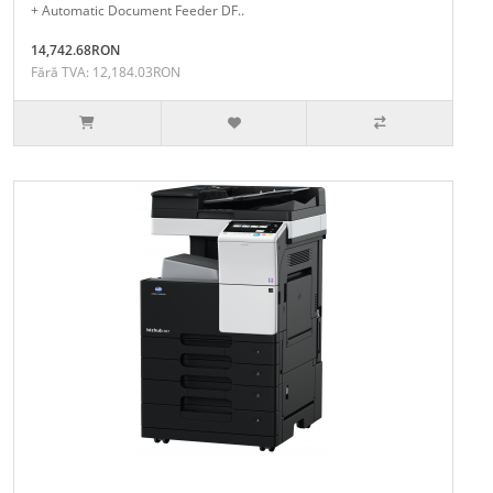
+ Automatic Document Feeder DF..
14,742.68RON
Fără TVA: 12,184.03RON