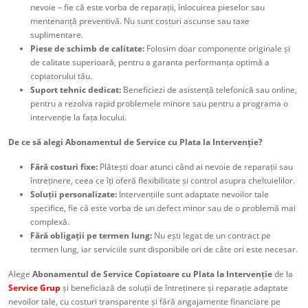
nevoie – fie că este vorba de reparații, înlocuirea pieselor sau
mentenanță preventivă. Nu sunt costuri ascunse sau taxe
suplimentare.
Piese de schimb de calitate:
Folosim doar componente originale și
de calitate superioară, pentru a garanta performanța optimă a
copiatorului tău.
Suport tehnic dedicat:
Beneficiezi de asistență telefonică sau online,
pentru a rezolva rapid problemele minore sau pentru a programa o
intervenție la fața locului.
De ce să alegi Abonamentul de Service cu Plata la Intervenție?
Fără costuri fixe:
Plătești doar atunci când ai nevoie de reparații sau
întreținere, ceea ce îți oferă flexibilitate și control asupra cheltuielilor.
Soluții personalizate:
Intervențiile sunt adaptate nevoilor tale
specifice, fie că este vorba de un defect minor sau de o problemă mai
complexă.
Fără obligații pe termen lung:
Nu ești legat de un contract pe
termen lung, iar serviciile sunt disponibile ori de câte ori este necesar.
Alege
Abonamentul de Service Copiatoare cu Plata la Intervenție
de la
Service Grup
și beneficiază de soluții de întreținere și reparație adaptate
nevoilor tale, cu costuri transparente și fără angajamente financiare pe