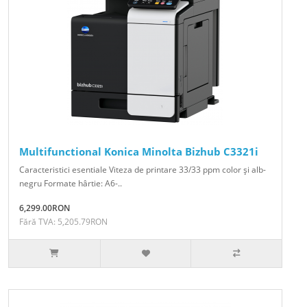
Multifunctional Konica Minolta Bizhub C3321i
Caracteristici esentiale Viteza de printare 33/33 ppm color şi alb-
negru Formate hârtie: A6-..
6,299.00RON
Fără TVA: 5,205.79RON