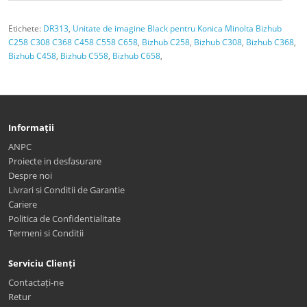
Etichete:
DR313
,
Unitate de imagine Black pentru Konica Minolta Bizhub
C258 C308 C368 C458 C558 C658
,
Bizhub C258
,
Bizhub C308
,
Bizhub C368
,
Bizhub C458
,
Bizhub C558
,
Bizhub C658
,
Informații
ANPC
Proiecte in desfasurare
Despre noi
Livrari si Conditii de Garantie
Cariere
Politica de Confidentialitate
Termeni si Conditii
Serviciu Clienți
Contactați-ne
Retur