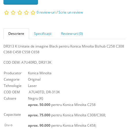
0 review-uri
/
Scrie un review
Descriere
Specificații
Review-uri (0)
DR313 K Unitate de imagine Black pentru Konica Minolta Bizhub C258 C308
C368 C458 C558 C658
COD OEM: A7U40RD, DR313K
Producator
Konica Minolta
Categorie
Original
Tehnologie
Laser
COD OEM
A7U40TD, DR-313K
Culoare
Negru (K)
aprox. 50.000
pentru Konica Minolta C258
Capacitate
aprox. 75.000
pentru Konica Minolta C308/C368;
(cu o
aprox. 90.000
pentru Konica Minolta C458;