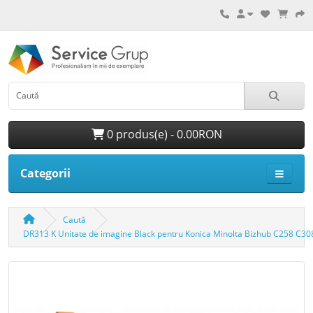
0 produs(e) - 0.00RON
Categorii
Caută
DR313 K Unitate de imagine Black pentru Konica Minolta Bizhub C258 C3