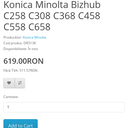
Konica Minolta Bizhub
C258 C308 C368 C458
C558 C658
Producător:
Konica Minolta
Cod produs: DR313K
Disponibilitate: În stoc
619.00RON
Fără TVA: 511.57RON
Cantitate
Add to Cart