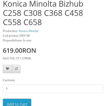
Konica Minolta Bizhub
C258 C308 C368 C458
C558 C658
Producător:
Konica Minolta
Cod produs: DR313K
Disponibilitate: În stoc
619.00RON
Fără TVA: 511.57RON
Cantitate
Add to Cart