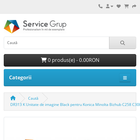
0 produs(e) - 0.00RON
Categorii
Caută
DR313 K Unitate de imagine Black pentru Konica Minolta Bizhub C258 C3