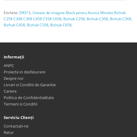
Etichete:
DR313
,
Unitate de imagine Black pentru Konica Minolta Bizhub
C258 C308 C368 C458 C558 C658
,
Bizhub C258
,
Bizhub C308
,
Bizhub C368
,
Bizhub C458
,
Bizhub C558
,
Bizhub C658
,
Informații
ANPC
Proiecte in desfasurare
Despre noi
Livrari si Conditii de Garantie
Cariere
Politica de Confidentialitate
Termeni si Conditii
Serviciu Clienți
Contactați-ne
Retur