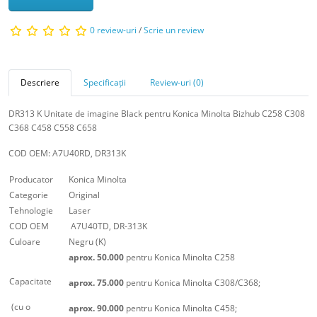
0 review-uri
/
Scrie un review
Descriere
Specificații
Review-uri (0)
DR313 K Unitate de imagine Black pentru Konica Minolta Bizhub C258 C308
C368 C458 C558 C658
COD OEM: A7U40RD, DR313K
Producator
Konica Minolta
Categorie
Original
Tehnologie
Laser
COD OEM
A7U40TD, DR-313K
Culoare
Negru (K)
aprox. 50.000
pentru Konica Minolta C258
Capacitate
aprox. 75.000
pentru Konica Minolta C308/C368;
(cu o
aprox. 90.000
pentru Konica Minolta C458;