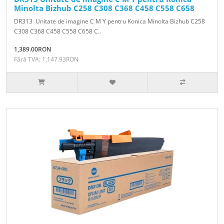
Minolta Bizhub C258 C308 C368 C458 C558 C658
DR313 Unitate de imagine C M Y pentru Konica Minolta Bizhub C258
C308 C368 C458 C558 C658 C..
1,389.00RON
Fără TVA: 1,147.93RON