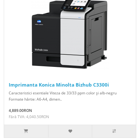
Imprimanta Konica Minolta Bizhub C3300i
Caracteristici esentiale Viteza de 33/33 ppm color şi alb-negru
Formate hârtie: A6-A4, dimen..
4,889.00RON
Fără TVA: 4,040.50RON