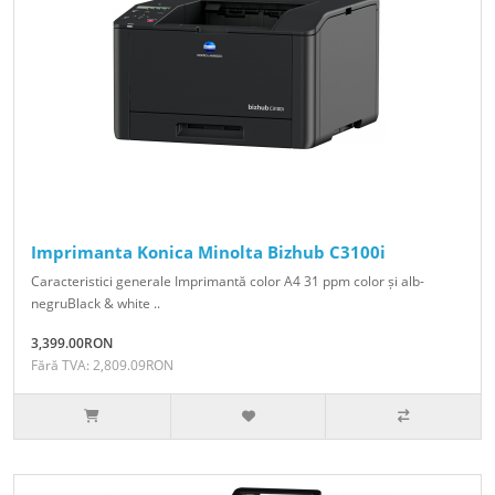
Imprimanta Konica Minolta Bizhub C3100i
Caracteristici generale Imprimantă color A4 31 ppm color și alb-
negruBlack & white ..
3,399.00RON
Fără TVA: 2,809.09RON