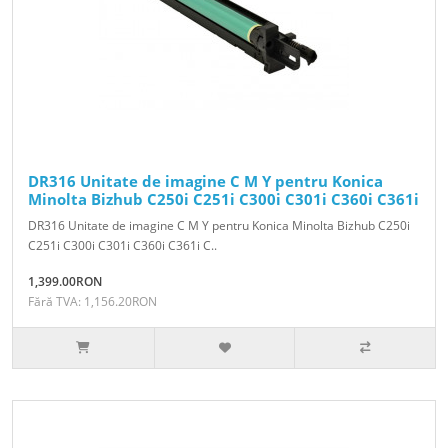
DR316 Unitate de imagine C M Y pentru Konica
Minolta Bizhub C250i C251i C300i C301i C360i C361i
DR316 Unitate de imagine C M Y pentru Konica Minolta Bizhub C250i
C251i C300i C301i C360i C361i C..
1,399.00RON
Fără TVA: 1,156.20RON