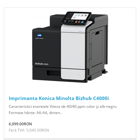
Imprimanta Konica Minolta Bizhub C4000i
Caracteristici esentiale Viteza de 40/40 ppm color şi alb-negru
Formate hârtie: A6-A4, dimen..
6,099.00RON
Fără TVA: 5,040.50RON