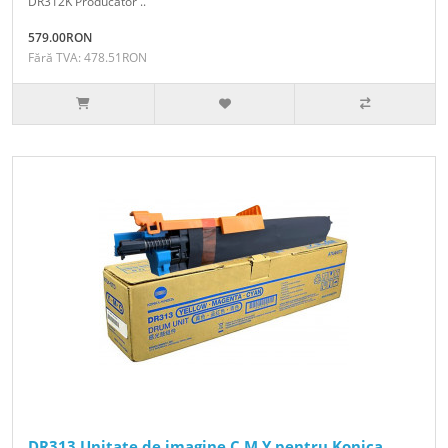
DR312K Producator ..
579.00RON
Fără TVA: 478.51RON
DR313 Unitate de imagine C M Y pentru Konica