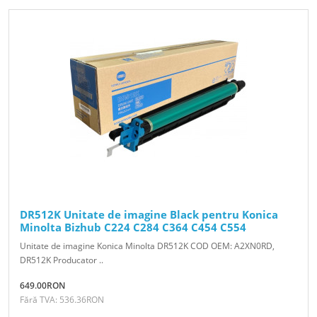
DR512K Unitate de imagine Black pentru Konica
Minolta Bizhub C224 C284 C364 C454 C554
Unitate de imagine Konica Minolta DR512K COD OEM: A2XN0RD,
DR512K Producator ..
649.00RON
Fără TVA: 536.36RON