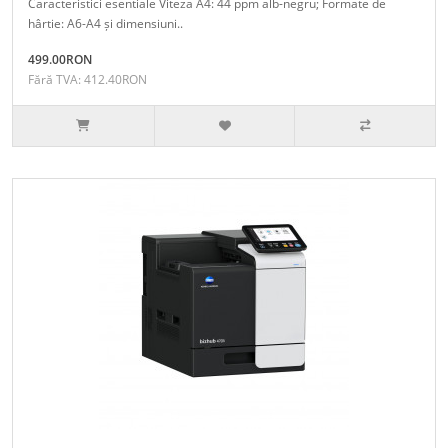
Caracteristici esentiale Viteza A4: 44 ppm alb-negru; Formate de
hârtie: A6-A4 și dimensiuni..
499.00RON
Fără TVA: 412.40RON