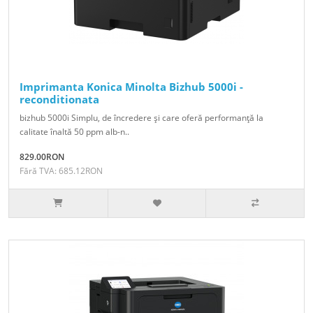
Imprimanta Konica Minolta Bizhub 5000i -
reconditionata
bizhub 5000i Simplu, de încredere şi care oferă performanţă la
calitate înaltă 50 ppm alb-n..
829.00RON
Fără TVA: 685.12RON