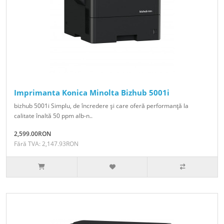
Imprimanta Konica Minolta Bizhub 5001i
bizhub 5001i Simplu, de încredere şi care oferă performanţă la
calitate înaltă 50 ppm alb-n..
2,599.00RON
Fără TVA: 2,147.93RON