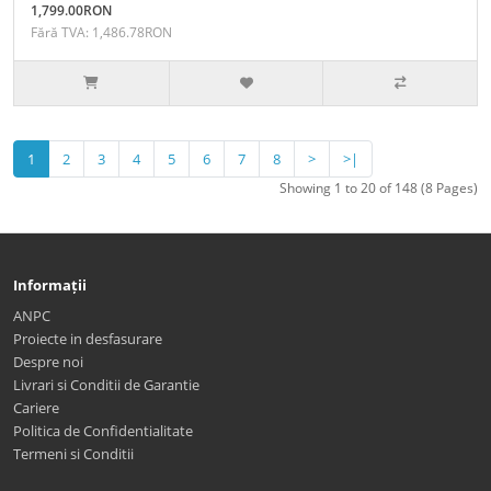
1,799.00RON
Fără TVA: 1,486.78RON
1
2
3
4
5
6
7
8
>
>|
Showing 1 to 20 of 148 (8 Pages)
Informații
ANPC
Proiecte in desfasurare
Despre noi
Livrari si Conditii de Garantie
Cariere
Politica de Confidentialitate
Termeni si Conditii