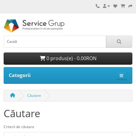
0 produs(e) - 0.00RON
Categorii
Căutare
Căutare
Criterii de căutare