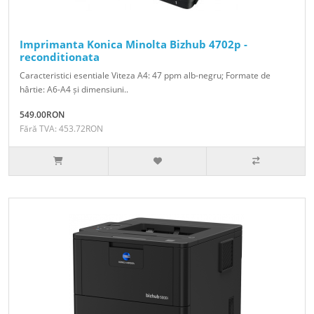
Imprimanta Konica Minolta Bizhub 4702p -
reconditionata
Caracteristici esentiale Viteza A4: 47 ppm alb-negru; Formate de
hârtie: A6-A4 și dimensiuni..
549.00RON
Fără TVA: 453.72RON