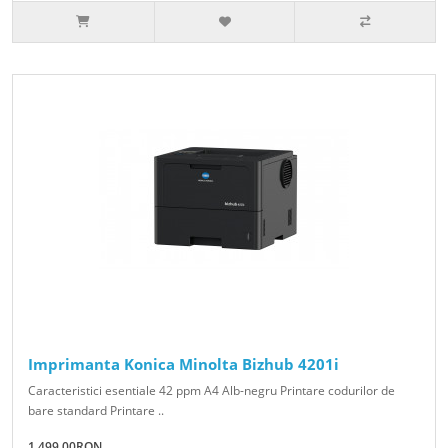
Imprimanta Konica Minolta Bizhub 4201i
Caracteristici esentiale 42 ppm A4 Alb-negru Printare codurilor de
bare standard Printare ..
1,499.00RON