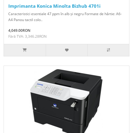
Imprimanta Konica Minolta Bizhub 4701i
Caracteristici esentiale 47 ppm în alb și negru Formate de hârtie: A6-
A4 Panou tactil colo..
4,049.00RON
Fără TVA: 3,346.28RON