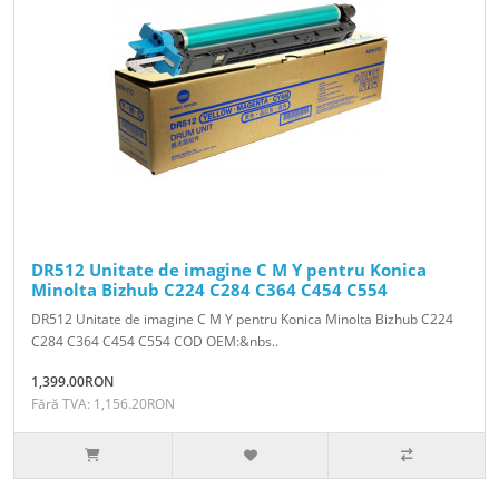
DR512 Unitate de imagine C M Y pentru Konica
Minolta Bizhub C224 C284 C364 C454 C554
DR512 Unitate de imagine C M Y pentru Konica Minolta Bizhub C224
C284 C364 C454 C554 COD OEM:&nbs..
1,399.00RON
Fără TVA: 1,156.20RON