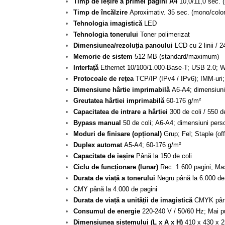
Timp de ieșire a primei pagini A4
10,0/11,0 sec. 
Timp de încălzire
Aproximativ. 35 sec. (mono/color
Tehnologia imagistică
LED
Tehnologia tonerului
Toner polimerizat
Dimensiunea/rezoluția panoului
LCD cu 2 linii / 2
Memorie de sistem
512 MB (standard/maximum)
Interfață
Ethernet 10/100/1.000-Base-T; USB 2.0; Wi
Protocoale de rețea
TCP/IP (IPv4 / IPv6); IMM-ur
Dimensiune hârtie imprimabilă
A6-A4; dimensiuni 
Greutatea hârtiei imprimabilă
60-176 g/m²
Capacitatea de intrare a hârtiei
300 de coli / 550 d
Bypass manual
50 de coli; A6-A4; dimensiuni pers
Moduri de finisare (opțional)
Grup; Fel; Staple (off
Duplex automat
A5-A4; 60-176 g/m²
Capacitate de ieșire
Până la 150 de coli
Ciclu de funcționare (lunar)
Rec. 1.600 pagini; Max
Durata de viață a tonerului
Negru până la 6.000 de
CMY până la 4.000 de pagini
Durata de viață a unității de imagistică
CMYK până 
Consumul de energie
220-240 V / 50/60 Hz; Mai p
Dimensiunea sistemului (L x A x H)
410 x 430 x 2