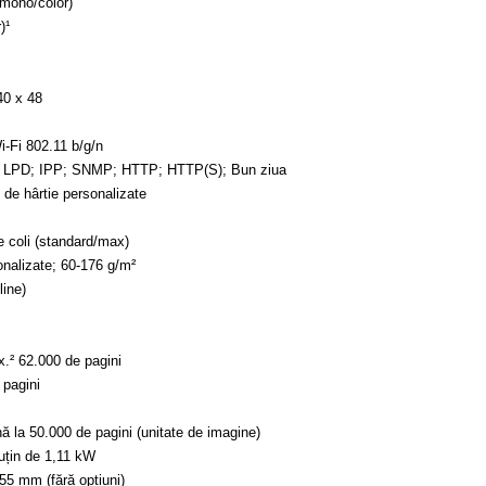
(mono/color)
)¹
40 x 48
-Fi 802.11 b/g/n
i; LPD; IPP; SNMP; HTTP; HTTP(S); Bun ziua
de hârtie personalizate
e coli (standard/max)
onalizate; 60-176 g/m²
line)
.² 62.000 de pagini
 pagini
la 50.000 de pagini (unitate de imagine)
uțin de 1,11 kW
55 mm (fără opțiuni)