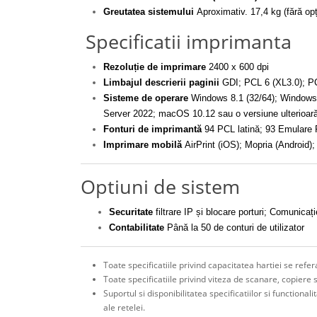
Greutatea sistemului
Aproximativ. 17,4 kg (fără opț
Specificatii imprimanta
Rezoluție de imprimare
2400 x 600 dpi
Limbajul descrierii paginii
GDI; PCL 6 (XL3.0); PC
Sisteme de operare
Windows 8.1 (32/64); Windows
Server 2022; macOS 10.12 sau o versiune ulterioar
Fonturi de imprimantă
94 PCL latină; 93 Emulare P
Imprimare mobilă
AirPrint (iOS); Mopria (Android);
Optiuni de sistem
Securitate
filtrare IP și blocare porturi; Comunica
Contabilitate
Până la 50 de conturi de utilizator
Toate specificatiile privind capacitatea hartiei se ref
Toate specificatiile privind viteza de scanare, copiere 
Suportul si disponibilitatea specificatiilor si functiona
ale retelei.