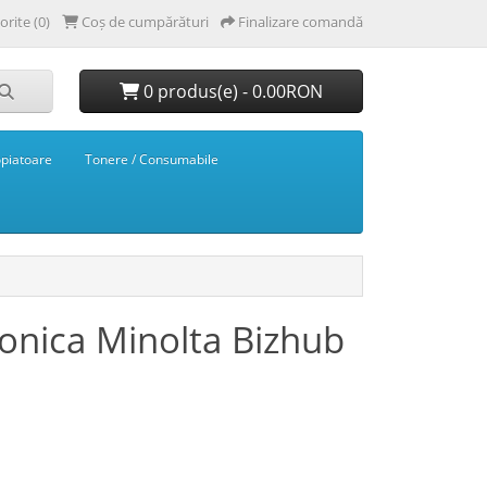
orite (0)
Coș de cumpărături
Finalizare comandă
0 produs(e) - 0.00RON
opiatoare
Tonere / Consumabile
onica Minolta Bizhub