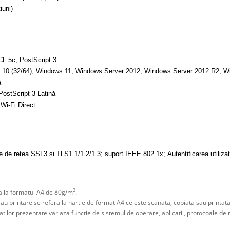
iuni)
L 5c; PostScript 3
 10 (32/64); Windows 11; Windows Server 2012; Windows Server 2012 R2; 
ă
ostScript 3 Latină
 Wi-Fi Direct
ție de rețea SSL3 și TLS1.1/1.2/1.3; suport IEEE 802.1x; Autentificarea utiliza
2
era la formatul A4 de 80g/m
.
sau printare se refera la hartie de format A4 ce este scanata, copiata sau printata
litatilor prezentate variaza functie de sistemul de operare, aplicatii, protocoale de