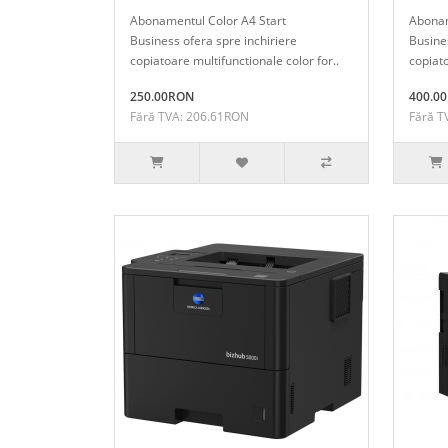
Abonamentul Color A4 Start
Abona
Business ofera spre inchiriere
Busines
copiatoare multifunctionale color for..
copiato
250.00RON
400.0
Fără TVA: 206.61RON
Fără T