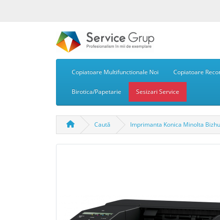
Copiatoare Multifunctionale Noi
Copiatoare Recon
Birotica/Papetarie
Sesizari Service
Caută
Imprimanta Konica Minolta Bizh