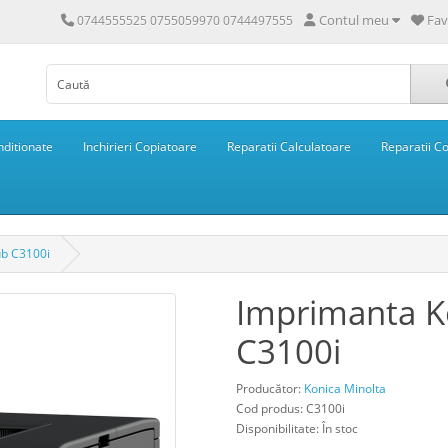
Contul meu
Fav
0744555525 0755059970 0744497555
ditionate
Inchirieri Copiatoare
Reparatii Calculatoare
Reparatii C
ub C3100i
Imprimanta K
C3100i
Producător:
Konica Minolta
Cod produs: C3100i
Disponibilitate: În stoc