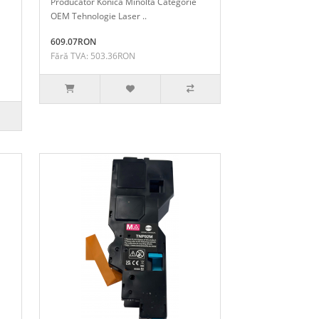
Producator Konica Minolta Categorie
OEM Tehnologie Laser ..
609.07RON
Fără TVA: 503.36RON