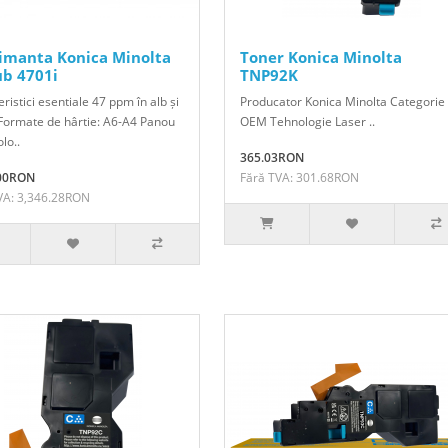
imanta Konica Minolta
Toner Konica Minolta
ub 4701i
TNP92K
ristici esentiale 47 ppm în alb și
Producator Konica Minolta Categorie
Formate de hârtie: A6-A4 Panou
OEM Tehnologie Laser ..
olo..
365.03RON
.00RON
Fără TVA: 301.68RON
VA: 3,346.28RON