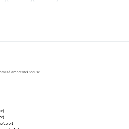
 datorită amprentei reduse
or)
or)
o/color)