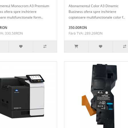
mentul Monocrom A3 Premium
Abonamentul Color A3 Dinamic
s ofera spre inchiriere
Business ofera spre inchiriere
are multifunctionale form..
copiatoare multifunctionale color f..
0RON
350.00RON
VA: 330.58RON
Fără TVA: 289.26RON