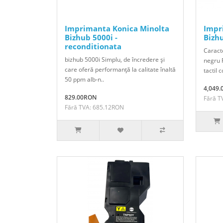
Imprimanta Konica Minolta
Impr
Bizhub 5000i -
Bizh
reconditionata
Caracte
bizhub 5000i Simplu, de încredere şi
negru 
care oferă performanţă la calitate înaltă
tactil c
50 ppm alb-n..
4,049
829.00RON
Fără T
Fără TVA: 685.12RON