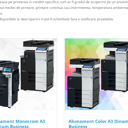
eaza pe printarea in conditii specifice cum ar fi gradul de acoperire pe un anumi
ipul mediei de printare, printare continua sau intermitenta, temperatura ambienta
le.
isponibile la data tiparirii si pot fi schimbate fara o notificare prealabila.
ament Monocrom A3
Abonament Color A3 Dinam
ium Business
Business