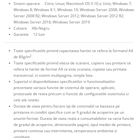
Sistem operare Citrix; Linux; Macintosh OS X 10.x; Unix; Windows 7;
Windows 8; Windows 8.1; Windows 10; Windows Server 2008; Windows
Server 2008 R2; Windows Server 2012; Windows Server 2012 R2;
Windows Server 2016; Windows Server 2019
Culoare Alb-Negru
Garantie 12 luni
Toate specificatiile privind capacitatea hartiei se refera la formatul A4
2
de 80g/m
.
Toate specificatiile privind viteza de scanare, copiere sau printare se
refera la hartie de format A4 ce este scanata, copiata sau printata
transversal, in sistem multipagina, simpla fata.
Suportul si disponibilitatea specificatiilor si functionalitatilor
prezentate variaza functie de sistemul de operare, aplicatii,
protocoale de retea precum si functie de configuratiile sistemului si
cele ale retelei.
Durata de viata pentru fiecare tip de consmabil se bazeaza pe
printarea in conditii specifice cum ar fi gradul de acoperire pe un
anumit format. Durata de viata reala a consumabilelor va varia functie
de gradul de acoperire, dimensiunile paginii, tipul mediei de printare,
printare continua sau intermitenta, temperatura ambienta si
umiditate.