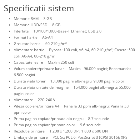
Specificatii sistem
Memorie RAM 3 GB
Memorie HDD/SSD 8 GB
Interfata 10/100/1.000-Base-T Ethernet; USB 2.0
Format hartie A6-A4
Greutate hartie 60-210 g/m²
Alimentare hartie Bypass: 100 coli, A6-A4, 60-210 g/m²; Caseta: 500
coli, A6-A4, 60-210 g/m²
Capacitate iesire Maxim 250 coli
Volum copiere/printare lunar Maxim - 96.000 pagini; Recomandat -
6.500 pagini
Durata viata toner 13.000 pagini alb-negru; 9.000 pagini color
Durata viata unitate de imagine 154.000 pagini alb-negru; 55.000
pagini color
Alimentare 220-240 V
Viteza copiere/printare A4 Pana la 33 ppm alb-negru; Pana la 33
ppm color
Prima pagina copiata/printata alb-negru 8.7 secunde
Prima pagina copiata/printata color 9.6 secunde
Rezolutie printare 1.200 x 1.200 DPI; 1.800 x 600 DPI
Limbaje de printare PCL 5c; PCL 6; PostScript 3 (CPSI 3016); XPS