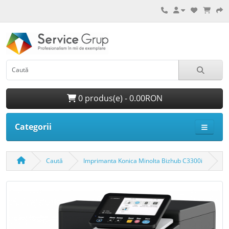
0 produs(e) - 0.00RON
Categorii
Caută
Imprimanta Konica Minolta Bizhub C3300i