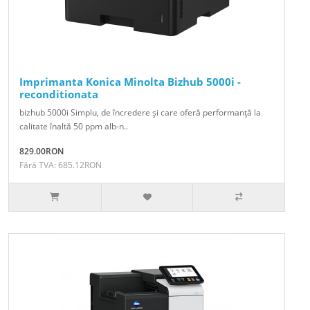
Imprimanta Konica Minolta Bizhub 5000i -
reconditionata
bizhub 5000i Simplu, de încredere şi care oferă performanţă la
calitate înaltă 50 ppm alb-n..
829.00RON
Fără TVA: 685.12RON