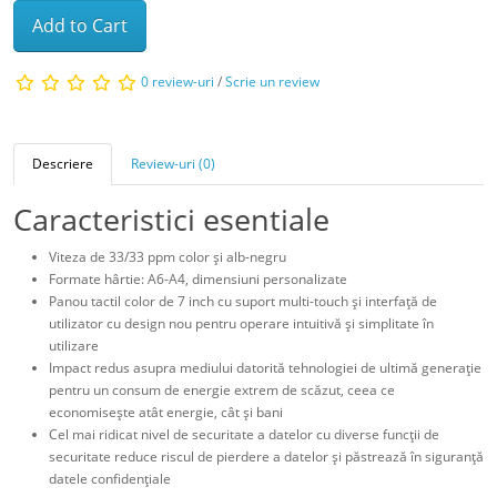
Add to Cart
0 review-uri
/
Scrie un review
Descriere
Review-uri (0)
Caracteristici esentiale
Viteza de 33/33 ppm color şi alb-negru
Formate hârtie: A6-A4, dimensiuni personalizate
Panou tactil color de 7 inch cu suport multi-touch şi interfaţă de
utilizator cu design nou pentru operare intuitivă şi simplitate în
utilizare
Impact redus asupra mediului datorită tehnologiei de ultimă generaţie
pentru un consum de energie extrem de scăzut, ceea ce
economiseşte atât energie, cât şi bani
Cel mai ridicat nivel de securitate a datelor cu diverse funcţii de
securitate reduce riscul de pierdere a datelor şi păstrează în siguranţă
datele confidenţiale