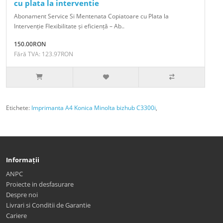
cu plata la interventie
Abonament Service Si Mentenata Copiatoare cu Plata la
Intervenție Flexibilitate și eficiență – Ab..
150.00RON
Fără TVA: 123.97RON
Etichete:
Imprimanta A4 Konica Minolta bizhub C3300i
,
Informații
ANPC
Proiecte in desfasurare
Despre noi
Livrari si Conditii de Garantie
Cariere