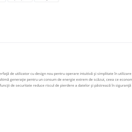
erfaţă de utilizator cu design nou pentru operare intuitivă şi simplitate în utilizare
ultimă generaţie pentru un consum de energie extrem de scăzut, ceea ce economis
 funcţii de securitate reduce riscul de pierdere a datelor şi păstrează în siguranţă