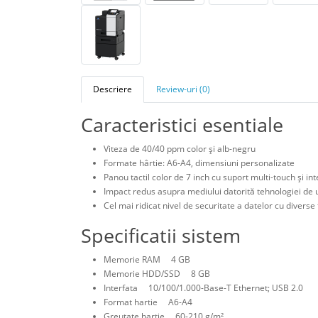
Descriere
Review-uri (0)
Caracteristici esentiale
Viteza de 40/40 ppm color şi alb-negru
Formate hârtie: A6-A4, dimensiuni personalizate
Panou tactil color de 7 inch cu suport multi-touch şi int
Impact redus asupra mediului datorită tehnologiei de 
Cel mai ridicat nivel de securitate a datelor cu diverse
Specificatii sistem
Memorie RAM 4 GB
Memorie HDD/SSD 8 GB
Interfata 10/100/1.000-Base-T Ethernet; USB 2.0
Format hartie A6-A4
Greutate hartie 60-210 g/m²