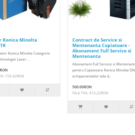
r Konica Minolta
Contract de Service si
1K
Mentenanta Copiatoare -
Abonament Full Service si
ator Konica Minolta Categorie
Mentenanta
hnologie Laser ..
Abonament Full Service si Mentenan
1RON
pentru Copiatoare Konica Minolta Of
VA: 150.42RON
echipamentelor tale d..
500.00RON
Fără TVA: 413.22RON