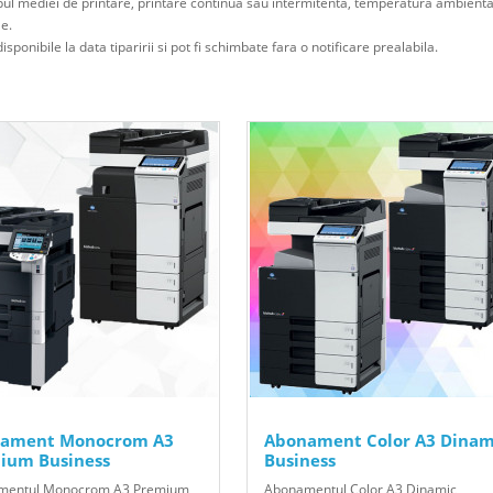
ipul mediei de printare, printare continua sau intermitenta, temperatura ambienta
le.
isponibile la data tiparirii si pot fi schimbate fara o notificare prealabila.
ament Monocrom A3
Abonament Color A3 Dinam
ium Business
Business
mentul Monocrom A3 Premium
Abonamentul Color A3 Dinamic