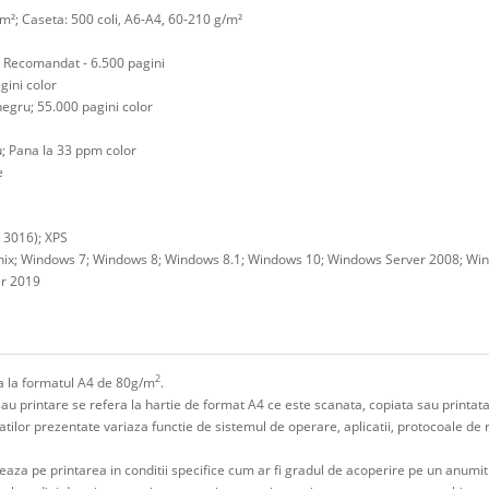
²; Caseta: 500 coli, A6-A4, 60-210 g/m²
 Recomandat - 6.500 pagini
gini color
egru; 55.000 pagini color
; Pana la 33 ppm color
e
 3016); XPS
 Unix; Windows 7; Windows 8; Windows 8.1; Windows 10; Windows Server 2008; W
er 2019
2
era la formatul A4 de 80g/m
.
sau printare se refera la hartie de format A4 ce este scanata, copiata sau printata
litatilor prezentate variaza functie de sistemul de operare, aplicatii, protocoale de
eaza pe printarea in conditii specifice cum ar fi gradul de acoperire pe un anumi