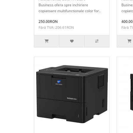
Business ofera spre inchiriere
Busines
copiatoare multifunctionale color for..
copiato
250.00RON
400.0
Fără TVA: 206.61RON
Fără T