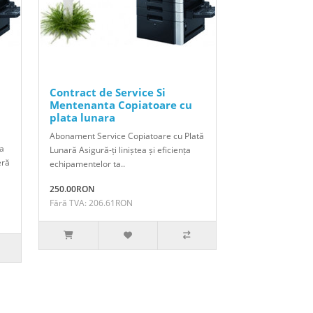
Contract de Service Si
Mentenanta Copiatoare cu
plata lunara
Abonament Service Copiatoare cu Plată
ta
Lunară Asigură-ți liniștea și eficiența
eră
echipamentelor ta..
250.00RON
Fără TVA: 206.61RON