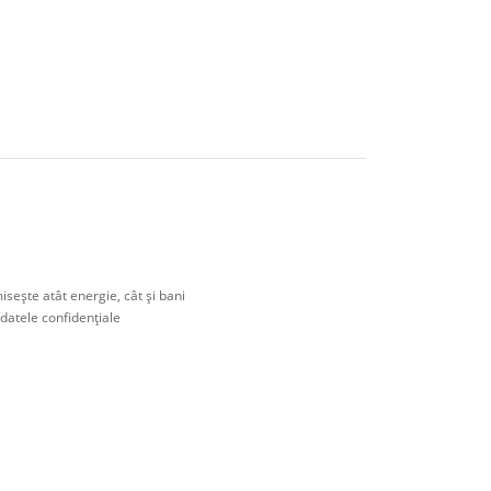
eşte atât energie, cât şi bani
 datele confidenţiale