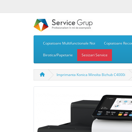
Copiatoare Multifunctionale Noi
Copiatoare Recon
Birotica/Papetarie
Sesizari Service
Imprimanta Konica Minolta Bizhub C4000i