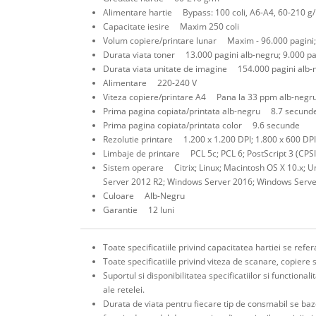
Alimentare hartie Bypass: 100 coli, A6-A4, 60-210 g/m
Capacitate iesire Maxim 250 coli
Volum copiere/printare lunar Maxim - 96.000 pagini;
Durata viata toner 13.000 pagini alb-negru; 9.000 pa
Durata viata unitate de imagine 154.000 pagini alb-n
Alimentare 220-240 V
Viteza copiere/printare A4 Pana la 33 ppm alb-negru
Prima pagina copiata/printata alb-negru 8.7 secund
Prima pagina copiata/printata color 9.6 secunde
Rezolutie printare 1.200 x 1.200 DPI; 1.800 x 600 DPI
Limbaje de printare PCL 5c; PCL 6; PostScript 3 (CPSI
Sistem operare Citrix; Linux; Macintosh OS X 10.x;
Server 2012 R2; Windows Server 2016; Windows Serv
Culoare Alb-Negru
Garantie 12 luni
Toate specificatiile privind capacitatea hartiei se ref
Toate specificatiile privind viteza de scanare, copiere 
Suportul si disponibilitatea specificatiilor si functiona
ale retelei.
Durata de viata pentru fiecare tip de consmabil se baz