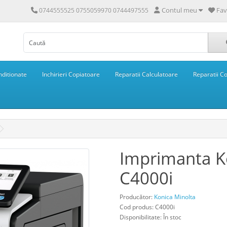
Contul meu
Fav
0744555525 0755059970 0744497555
ditionate
Inchirieri Copiatoare
Reparatii Calculatoare
Reparatii C
Imprimanta K
C4000i
Producător:
Konica Minolta
Cod produs: C4000i
Disponibilitate: În stoc