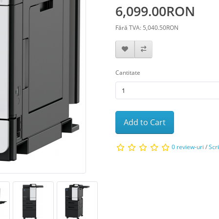
6,099.00RON
Fără TVA: 5,040.50RON
Cantitate
Add to Cart
0 review-uri
/
Scr