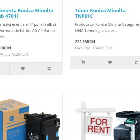
imanta Konica Minolta
Toner Konica Minolta
ub 4701i
TNP81C
ristici esentiale 47 ppm în alb și
Producator Konica Minolta Categorie
Formate de hârtie: A6-A4 Panou
OEM Tehnologie Laser ..
olo..
222.68RON
.00RON
Fără TVA: 184.03RON
VA: 3,346.28RON