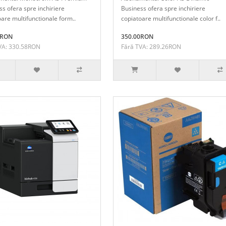
s ofera spre inchiriere
Business ofera spre inchiriere
are multifunctionale form..
copiatoare multifunctionale color f..
0RON
350.00RON
VA: 330.58RON
Fără TVA: 289.26RON