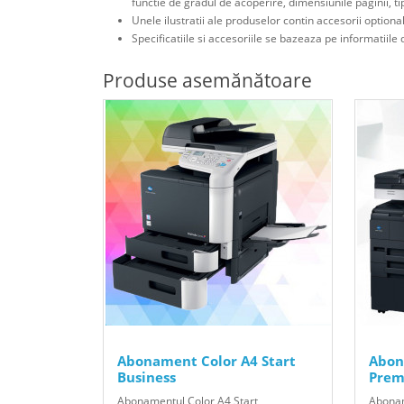
functie de gradul de acoperire, dimensiunile paginii, t
Unele ilustratii ale produselor contin accesorii optiona
Specificatiile si accesoriile se bazeaza pe informatiile d
Produse asemănătoare
Abonament Color A4 Start
Abon
Business
Prem
Abonamentul Color A4 Start
Abona