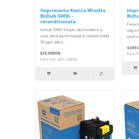
Imprimanta Konica Minolta
Impr
Bizhub 5000i -
Bizh
reconditionata
Caracte
bizhub 5000i Simplu, de încredere şi
negru 
care oferă performanţă la calitate înaltă
tactil c
50 ppm alb-n..
4,049
829.00RON
Fără T
Fără TVA: 685.12RON