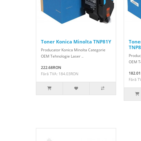
Toner Konica Minolta TNP81Y
Tone
TNP8
Producator Konica Minolta Categorie
Produc
OEM Tehnologie Laser ..
OEM Te
222.68RON
182.0
Fără TVA: 184.03RON
Fără T