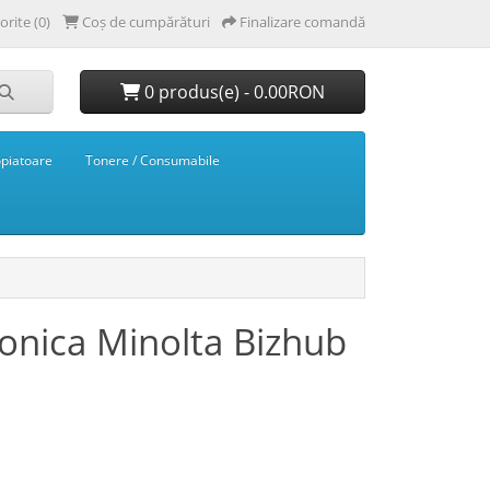
orite (0)
Coș de cumpărături
Finalizare comandă
0 produs(e) - 0.00RON
opiatoare
Tonere / Consumabile
onica Minolta Bizhub