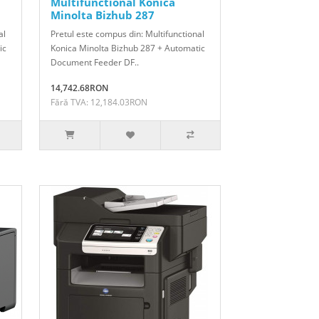
Multifunctional Konica
Minolta Bizhub 287
al
Pretul este compus din: Multifunctional
ic
Konica Minolta Bizhub 287 + Automatic
Document Feeder DF..
14,742.68RON
Fără TVA: 12,184.03RON