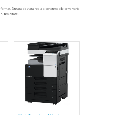
t format. Durata de viata reala a consumabilelor va varia
 si umiditate.