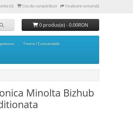
orite (0)
Coș de cumpărături
Finalizare comandă
0 produs(e) - 0.00RON
opiatoare
Tonere / Consumabile
onica Minolta Bizhub
itionata