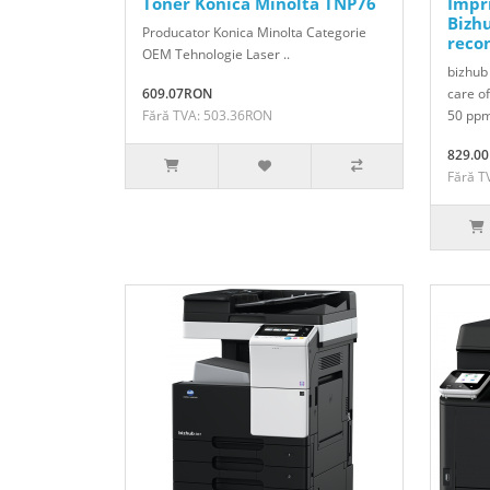
Toner Konica Minolta TNP76
Impr
Bizhu
Producator Konica Minolta Categorie
reco
OEM Tehnologie Laser ..
bizhub
609.07RON
care of
Fără TVA: 503.36RON
50 ppm
829.0
Fără T