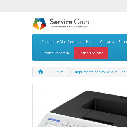
Copiatoare Multifunctionale Noi
Copiatoare Recon
Birotica/Papetarie
Sesizari Service
Caută
Imprimanta Konica Minolta Bizhu