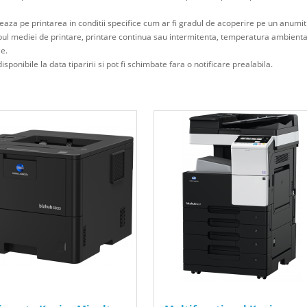
eaza pe printarea in conditii specifice cum ar fi gradul de acoperire pe un anumi
ipul mediei de printare, printare continua sau intermitenta, temperatura ambienta
le.
isponibile la data tiparirii si pot fi schimbate fara o notificare prealabila.