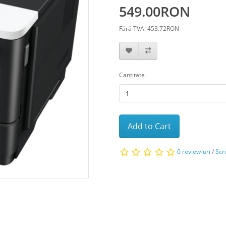
549.00RON
Fără TVA: 453.72RON
Cantitate
Add to Cart
0 review-uri
/
Scr