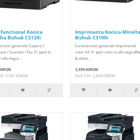
ifunctional Konica
Imprimanta Konica Minolt
lta Bizhub C3120i
Bizhub C3100i
ristici generale Copiere /
Caracteristici generale Imprimantă
are / Scanare / Fax 31 ppm în
color A4 31 ppm color și alb-negruBl
și alb-negru ..
& white ..
.00RON
3,399.00RON
VA: 3,387.60RON
Fără TVA: 2,809.09RON