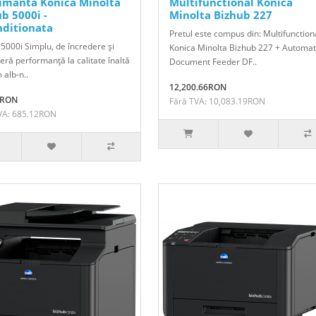
imanta Konica Minolta
Multifunctional Konica
b 5000i -
Minolta Bizhub 227
nditionata
Pretul este compus din: Multifunction
 5000i Simplu, de încredere şi
Konica Minolta Bizhub 227 + Automat
eră performanţă la calitate înaltă
Document Feeder DF..
 alb-n..
12,200.66RON
0RON
Fără TVA: 10,083.19RON
VA: 685.12RON