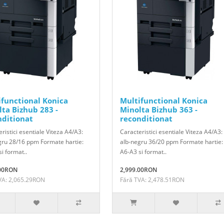
ifunctional Konica
Multifunctional Konica
ta Bizhub 283 -
Minolta Bizhub 363 -
nditionat
reconditionat
ristici esentiale Viteza A4/A3:
Caracteristici esentiale Viteza A4/A3:
gru 28/16 ppm Formate hartie:
alb-negru 36/20 ppm Formate hartie:
i format..
A6-A3 si format..
.00RON
2,999.00RON
VA: 2,065.29RON
Fără TVA: 2,478.51RON