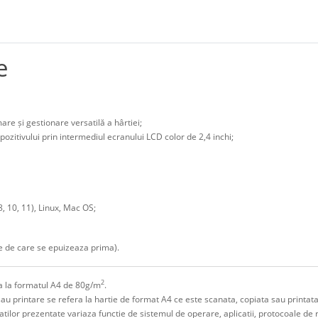
e
are și gestionare versatilă a hârtiei;
ispozitivului prin intermediul ecranului LCD color de 2,4 inchi;
, 10, 11), Linux, Mac OS;
ctie de care se epuizeaza prima).
2
era la formatul A4 de 80g/m
.
sau printare se refera la hartie de format A4 ce este scanata, copiata sau printata
litatilor prezentate variaza functie de sistemul de operare, aplicatii, protocoale de