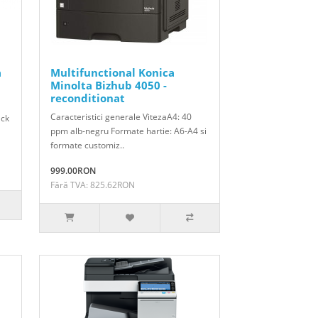
a
Multifunctional Konica
Minolta Bizhub 4050 -
reconditionat
Caracteristici generale VitezaA4: 40
ack
ppm alb-negru Formate hartie: A6-A4 si
formate customiz..
999.00RON
Fără TVA: 825.62RON