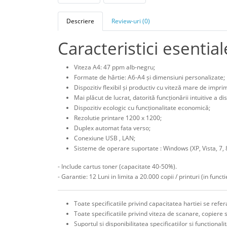
Descriere
Review-uri (0)
Caracteristici esential
Viteza A4: 47 ppm alb-negru;
Formate de hârtie: A6-A4 și dimensiuni personalizate;
Dispozitiv flexibil și productiv cu viteză mare de imprim
Mai plăcut de lucrat, datorită funcționării intuitive a d
Dispozitiv ecologic cu funcționalitate economică;
Rezolutie printare 1200 x 1200;
Duplex automat fata verso;
Conexiune USB , LAN;
Sisteme de operare suportate : Windows (XP, Vista, 7, 8
- Include cartus toner (capacitate 40-50%).
- Garantie: 12 Luni in limita a 20.000 copii / printuri (in fun
Toate specificatiile privind capacitatea hartiei se ref
Toate specificatiile privind viteza de scanare, copiere 
Suportul si disponibilitatea specificatiilor si functiona