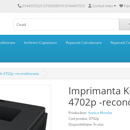
Contul meu
Fav
0744555525 0755059970 0744497555
ditionate
Inchirieri Copiatoare
Reparatii Calculatoare
Reparatii C
b 4702p -reconditionata
Imprimanta K
4702p -recond
Producător:
Konica Minolta
Cod produs: 4702p
Disponibilitate: În stoc