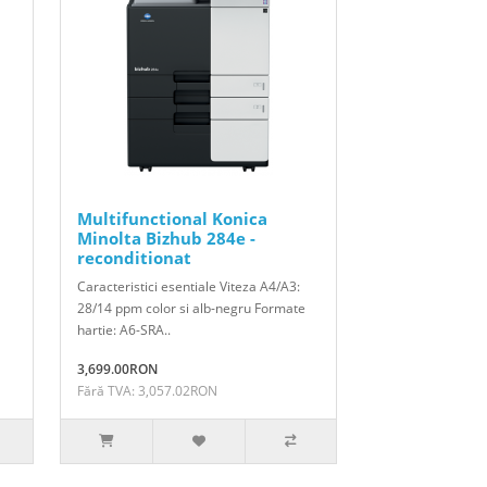
Multifunctional Konica
Minolta Bizhub 284e -
reconditionat
Caracteristici esentiale Viteza A4/A3:
28/14 ppm color si alb-negru Formate
hartie: A6-SRA..
3,699.00RON
Fără TVA: 3,057.02RON