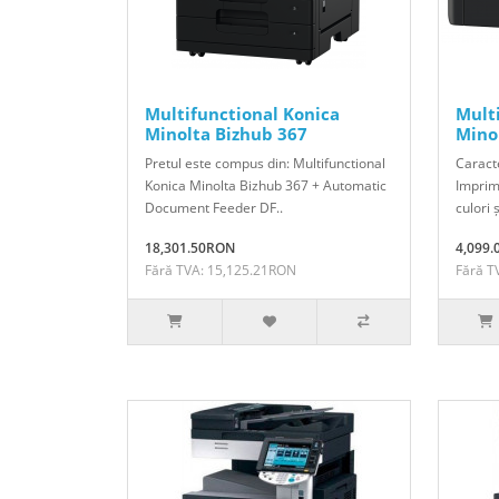
Multifunctional Konica
Mult
Minolta Bizhub 367
Mino
Pretul este compus din: Multifunctional
Caracte
Konica Minolta Bizhub 367 + Automatic
Imprim
Document Feeder DF..
culori 
18,301.50RON
4,099
Fără TVA: 15,125.21RON
Fără T