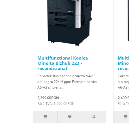
Multifunctional Konica
Mult
Minolta Bizhub 223 -
Minol
reconditionat
reco
Caracteristici esentiale Viteza A4/A3:
Caracte
alb-negru 22/14 ppm Formate hartie:
alb-ne
A6-A3 si format..
A6-A3 s
2,299.00RON
2,499
Fără TVA: 1,900.00RON
Fără T