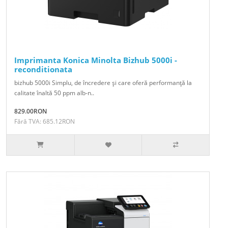
Imprimanta Konica Minolta Bizhub 5000i -
reconditionata
bizhub 5000i Simplu, de încredere şi care oferă performanţă la
calitate înaltă 50 ppm alb-n..
829.00RON
Fără TVA: 685.12RON