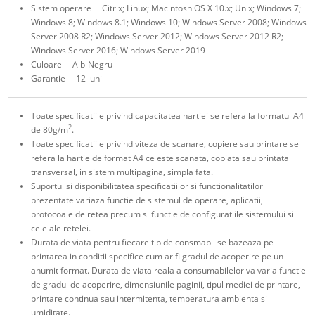
Sistem operare Citrix; Linux; Macintosh OS X 10.x; Unix; Windows 7;
Windows 8; Windows 8.1; Windows 10; Windows Server 2008; Windows
Server 2008 R2; Windows Server 2012; Windows Server 2012 R2;
Windows Server 2016; Windows Server 2019
Culoare Alb-Negru
Garantie 12 luni
Toate specificatiile privind capacitatea hartiei se refera la formatul A4
2
de 80g/m
.
Toate specificatiile privind viteza de scanare, copiere sau printare se
refera la hartie de format A4 ce este scanata, copiata sau printata
transversal, in sistem multipagina, simpla fata.
Suportul si disponibilitatea specificatiilor si functionalitatilor
prezentate variaza functie de sistemul de operare, aplicatii,
protocoale de retea precum si functie de configuratiile sistemului si
cele ale retelei.
Durata de viata pentru fiecare tip de consmabil se bazeaza pe
printarea in conditii specifice cum ar fi gradul de acoperire pe un
anumit format. Durata de viata reala a consumabilelor va varia functie
de gradul de acoperire, dimensiunile paginii, tipul mediei de printare,
printare continua sau intermitenta, temperatura ambienta si
umiditate.