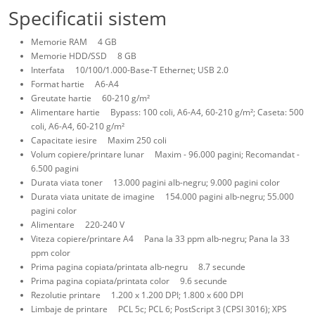
Specificatii sistem
Memorie RAM 4 GB
Memorie HDD/SSD 8 GB
Interfata 10/100/1.000-Base-T Ethernet; USB 2.0
Format hartie A6-A4
Greutate hartie 60-210 g/m²
Alimentare hartie Bypass: 100 coli, A6-A4, 60-210 g/m²; Caseta: 500
coli, A6-A4, 60-210 g/m²
Capacitate iesire Maxim 250 coli
Volum copiere/printare lunar Maxim - 96.000 pagini; Recomandat -
6.500 pagini
Durata viata toner 13.000 pagini alb-negru; 9.000 pagini color
Durata viata unitate de imagine 154.000 pagini alb-negru; 55.000
pagini color
Alimentare 220-240 V
Viteza copiere/printare A4 Pana la 33 ppm alb-negru; Pana la 33
ppm color
Prima pagina copiata/printata alb-negru 8.7 secunde
Prima pagina copiata/printata color 9.6 secunde
Rezolutie printare 1.200 x 1.200 DPI; 1.800 x 600 DPI
Limbaje de printare PCL 5c; PCL 6; PostScript 3 (CPSI 3016); XPS