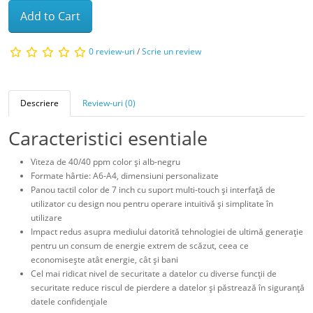
Add to Cart
0 review-uri
/
Scrie un review
Descriere
Review-uri (0)
Caracteristici esentiale
Viteza de 40/40 ppm color şi alb-negru
Formate hârtie: A6-A4, dimensiuni personalizate
Panou tactil color de 7 inch cu suport multi-touch şi interfaţă de
utilizator cu design nou pentru operare intuitivă şi simplitate în
utilizare
Impact redus asupra mediului datorită tehnologiei de ultimă generaţie
pentru un consum de energie extrem de scăzut, ceea ce
economiseşte atât energie, cât şi bani
Cel mai ridicat nivel de securitate a datelor cu diverse funcţii de
securitate reduce riscul de pierdere a datelor şi păstrează în siguranţă
datele confidenţiale