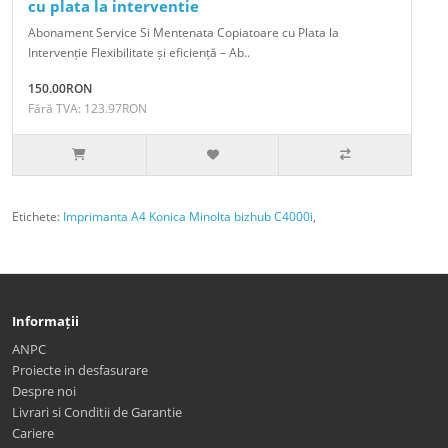
cu plata la interventie
Abonament Service Si Mentenata Copiatoare cu Plata la
Intervenție Flexibilitate și eficiență – Ab..
150.00RON
Fără TVA: 123.97RON
Etichete:
Imprimanta A4 Konica Minolta bizhub C4000i
,
Informații
ANPC
Proiecte in desfasurare
Despre noi
Livrari si Conditii de Garantie
Cariere