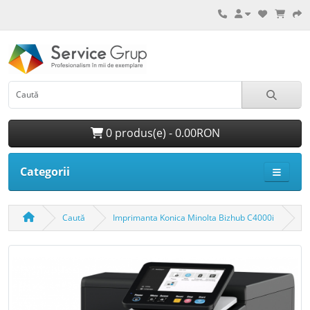
0 produs(e) - 0.00RON
Categorii
Caută
Imprimanta Konica Minolta Bizhub C4000i