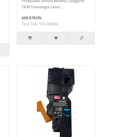
Producator Konica Minolta Categorie
OEM Tehnologie Laser ..
609.07RON
Fără TVA: 503.36RON