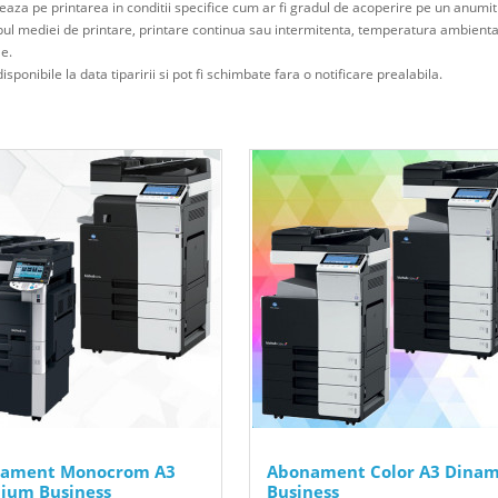
eaza pe printarea in conditii specifice cum ar fi gradul de acoperire pe un anumi
ipul mediei de printare, printare continua sau intermitenta, temperatura ambienta
le.
isponibile la data tiparirii si pot fi schimbate fara o notificare prealabila.
ament Monocrom A3
Abonament Color A3 Dinam
ium Business
Business