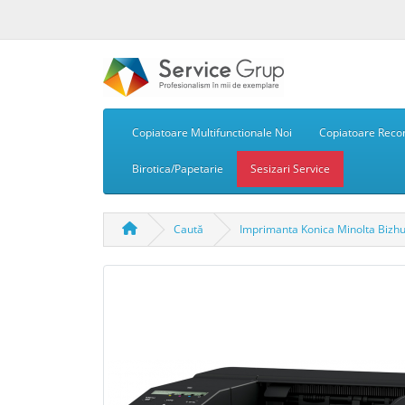
Copiatoare Multifunctionale Noi
Copiatoare Recon
Birotica/Papetarie
Sesizari Service
Caută
Imprimanta Konica Minolta Bizh