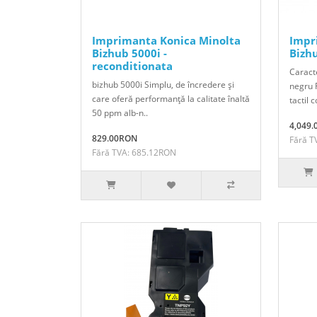
Imprimanta Konica Minolta
Impr
Bizhub 5000i -
Bizh
reconditionata
Caracte
bizhub 5000i Simplu, de încredere şi
negru 
care oferă performanţă la calitate înaltă
tactil c
50 ppm alb-n..
4,049
829.00RON
Fără T
Fără TVA: 685.12RON