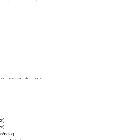
 datorită amprentei reduse
or)
or)
o/color)