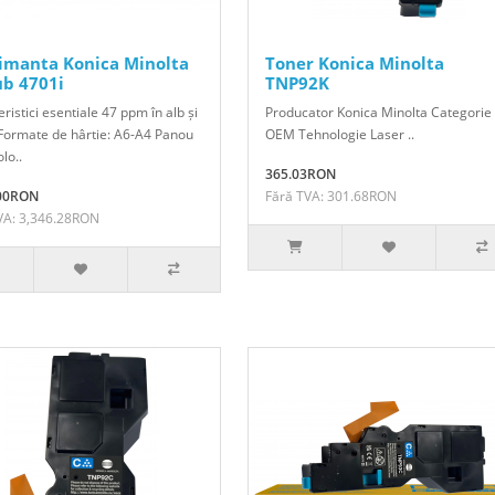
imanta Konica Minolta
Toner Konica Minolta
ub 4701i
TNP92K
ristici esentiale 47 ppm în alb și
Producator Konica Minolta Categorie
Formate de hârtie: A6-A4 Panou
OEM Tehnologie Laser ..
olo..
365.03RON
.00RON
Fără TVA: 301.68RON
VA: 3,346.28RON