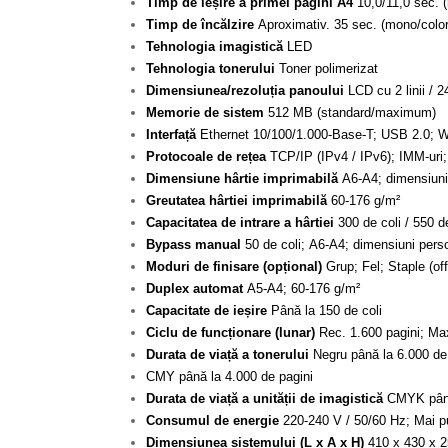
Timp de ieșire a primei pagini A4
10,0/11,0 sec. 
Timp de încălzire
Aproximativ. 35 sec. (mono/color
Tehnologia imagistică
LED
Tehnologia tonerului
Toner polimerizat
Dimensiunea/rezoluția panoului
LCD cu 2 linii / 2
Memorie de sistem
512 MB (standard/maximum)
Interfață
Ethernet 10/100/1.000-Base-T; USB 2.0; Wi
Protocoale de rețea
TCP/IP (IPv4 / IPv6); IMM-ur
Dimensiune hârtie imprimabilă
A6-A4; dimensiuni 
Greutatea hârtiei imprimabilă
60-176 g/m²
Capacitatea de intrare a hârtiei
300 de coli / 550 d
Bypass manual
50 de coli; A6-A4; dimensiuni pers
Moduri de finisare (opțional)
Grup; Fel; Staple (off
Duplex automat
A5-A4; 60-176 g/m²
Capacitate de ieșire
Până la 150 de coli
Ciclu de funcționare (lunar)
Rec. 1.600 pagini; Max
Durata de viață a tonerului
Negru până la 6.000 de
CMY până la 4.000 de pagini
Durata de viață a unității de imagistică
CMYK până 
Consumul de energie
220-240 V / 50/60 Hz; Mai p
Dimensiunea sistemului (L x A x H)
410 x 430 x 2